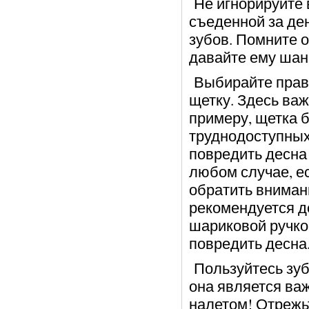
Не игнорируйте 
съеденной за де
зубов. Помните о
давайте ему шан
Выбирайте прав
щетку. Здесь важ
примеру, щетка 
труднодоступных
повредить десна 
любом случае, ес
обратить вниман
рекомендуется де
шариковой ручко
повредить десна
Пользуйтесь зуб
она является ва
налетом! Отрежь