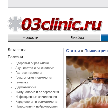
Новости
Ликбез
Лекарства
Статьи
»
Психиатрия
Болезни
•
Здоровый образ жизни
•
Акушерство и гинекология
•
Гастроэнтерология
•
Гематология и онкология
•
Генетика
•
Дерматология
•
Иммунология и аллергология
•
Инфекционные заболевания
•
Кардиология и ревматология
•
Неврология и нейрохирургия