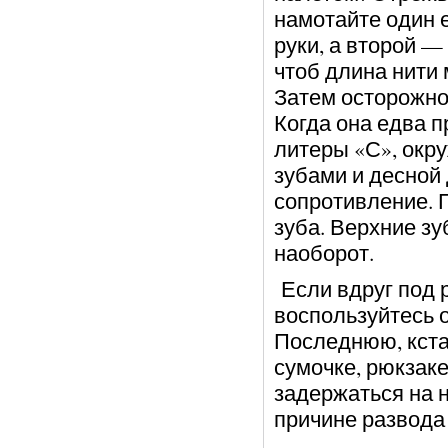
намотайте один е
руки, а второй —
чтоб длина нити 
Затем осторожно
Когда она едва п
литеры «С», окру
зубами и десной 
сопротивление. 
зуба. Верхние зу
наоборот.
Если вдруг под р
воспользуйтесь 
Последнюю, кстат
сумочке, рюкзаке
задержаться на н
причине развод