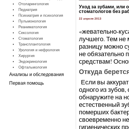
•
Отоларингология
Уход за зубами, или 
•
Педиатрия
стоматологов без ра
•
Психиатрия и психология
22 апреля 2013
•
Пульмонология
•
Реаниматология
«жевательно-кус
•
Сексология
лучшего. Тем не 
•
Стоматология
•
Трансплантология
разницу можно су
•
Урология и нефрология
не обязательно п
•
Хирургия
средствам! Осно
•
Эндокринология
•
Офтальмология
Откуда берется
Анализы и обследования
Если вы аккурат
Первая помощь
одного из зубов,
обнаружите на н
естественный зу
померших бактер
своевременно не
гигиенических пр