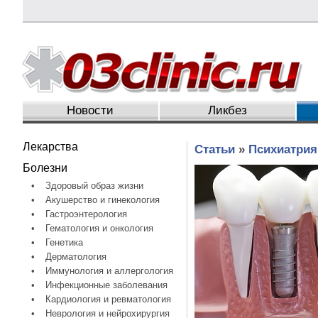
Новости
Ликбез
Лекарства
Статьи
»
Психиатрия
Болезни
•
Здоровый образ жизни
•
Акушерство и гинекология
•
Гастроэнтерология
•
Гематология и онкология
•
Генетика
•
Дерматология
•
Иммунология и аллергология
•
Инфекционные заболевания
•
Кардиология и ревматология
•
Неврология и нейрохирургия