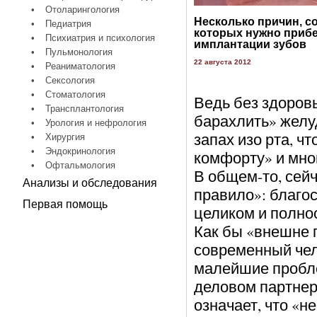
•
Отоларингология
Несколько причин, с
•
Педиатрия
которых нужно прибе
•
Психиатрия и психология
имплантации зубов
•
Пульмонология
22 августа 2012
•
Реаниматология
•
Сексология
•
Стоматология
Ведь без здоровы
•
Трансплантология
барахлить» желу
•
Урология и нефрология
запах изо рта, ч
•
Хирургия
•
Эндокринология
комфорту» и мно
•
Офтальмология
В общем-то, сей
Анализы и обследования
правило»: благос
Первая помощь
целиком и полно
Как бы «внешне 
современный чело
малейшие пробле
деловом партнере
означает, что «н