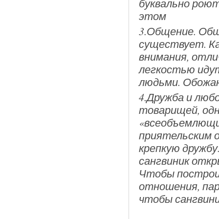
буквально роют
этом
3.Общение. Об
существует. Ка
внимания, отли
легкостью идут
людьми. Обожа
4.Дружба и люб
товарищей, одн
«всеобъемлющи
приятельским 
крепкую дружбу
сангвиник откр
Чтобы построи
отношения, пар
чтобы сангвини