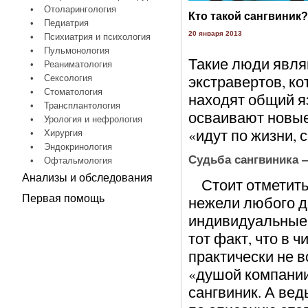
•
Отоларингология
Кто такой сангвиник?
•
Педиатрия
20 января 2013
•
Психиатрия и психология
•
Пульмонология
Такие люди явля
•
Реаниматология
экстравертов, к
•
Сексология
•
Стоматология
находят общий я
•
Трансплантология
осваивают новые
•
Урология и нефрология
«идут по жизни, 
•
Хирургия
•
Эндокринология
Судьба сангвиника 
•
Офтальмология
Анализы и обследования
Стоит отметить,
Первая помощь
нежели любого д
индивидуальные 
тот факт, что в 
практически не в
«душой компании
сангвиник. А ве