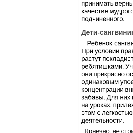
принимать верны
качестве мудрого
подчиненного.
Дети-сангвини
Ребенок-сангвин
При условии пра
растут покладис
ребятишками. Уче
они прекрасно о
одинаковым упое
концентрации вни
забавы. Для них 
на уроках, приле
этом с легкость
деятельности.
Конечно, не стои