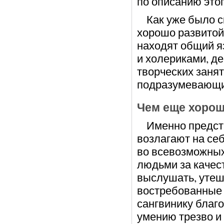
по описанию это
Как уже было ск
хорошо развитой
находят общий я
и холериками, д
творческих заняти
подразумевающи
Чем еще хорош
Именно предста
возлагают на себ
во всевозможных
людьми за качес
выслушать, утеш
востребованные 
сангвинику благ
умению трезво и