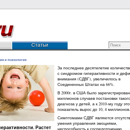
Статьи
ия и психология
За последнее десятилетие количеств
с синдромом гиперактивности и деф
внимания (СДВГ), увеличилось в
Соединенных Штатах на 66%.
В 2000г. в США было зарегистрирован
миллионов случаев постановки таког
диагноза у детей, а к 2010-му году это
показатель вырос до 10, 4 миллионов
Симптомами СДВГ являются отсутст
умения управления эмоциями,
ерактивности. Растет
неспособность к сосредоточению,