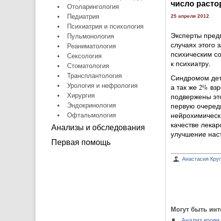
число раст
•
Отоларингология
•
Педиатрия
25 апреля 2012
•
Психиатрия и психология
Эксперты пред
•
Пульмонология
случаях этого 
•
Реаниматология
психическим со
•
Сексология
к психиатру.
•
Стоматология
•
Трансплантология
Синдромом детс
•
Урология и нефрология
а так же 2% вз
•
Хирургия
подвержены это
первую очередь
•
Эндокринология
нейрохимически
•
Офтальмология
качестве лека
Анализы и обследования
улучшение наст
Первая помощь
Анастасия Кру
Могут быть инт
Анализ крови