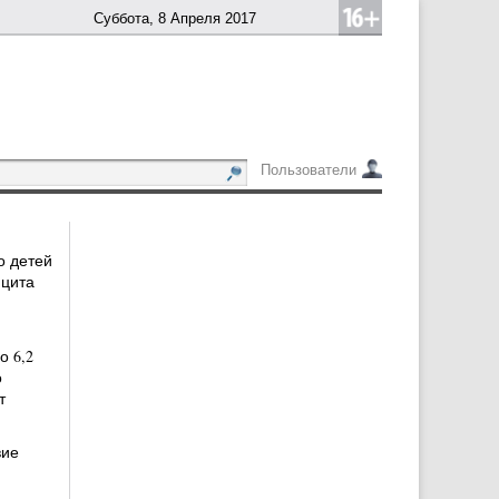
Суббота, 8 Апреля 2017
Пользователи
о детей
ицита
о 6,2
о
т
.
вие