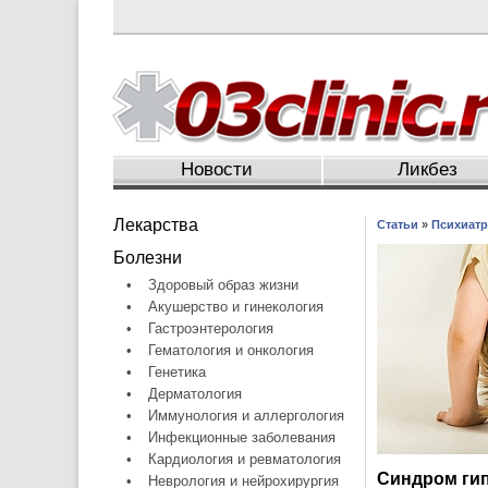
Новости
Ликбез
Лекарства
Статьи
»
Психиатр
Болезни
•
Здоровый образ жизни
•
Акушерство и гинекология
•
Гастроэнтерология
•
Гематология и онкология
•
Генетика
•
Дерматология
•
Иммунология и аллергология
•
Инфекционные заболевания
•
Кардиология и ревматология
Синдром гип
•
Неврология и нейрохирургия