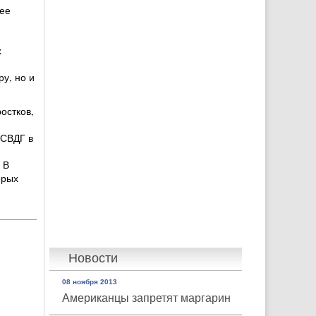
ее
х
у, но и
остков,
 СВДГ в
 В
орых
Новости
08 ноября 2013
Американцы запретят маргарин