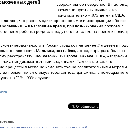
орможенных детей
сверхактивное поведение. В настоящ
время эти признаки выявляются
приблизительно у 10% детей в США.
полагают, что ранее медики просто не имели информации обо все
заболевания. А в настоящее время, при возникновении проблем с
стоянием ребенка родители ведут его не только на прием к педиатр
кой гиперактивности в России страдают не менее 5% детей и подр
рослого населения. Мальчики, как наблюдается, в три раза больше
му расстройству, чем девочки. В Европе, Канаде, США, Австралии
 лечат медикаментозными средствами. Там считается, что
е процессы в мозге не изменить только воспитательными мерами.
рства применяются стимуляторы синтеза допамина, с помощью кот
упает в 75% - 90% случаев.
глова
ересны:
 позволит диагностировать раннюю депрессию детей