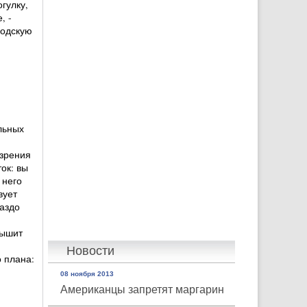
гулку,
, -
родскую
льных
 зрения
ок: вы
 него
вует
аздо
дышит
Новости
 плана:
08 ноября 2013
Американцы запретят маргарин