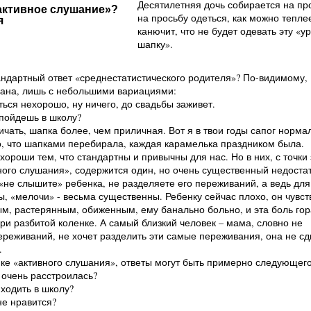
Десятилетняя дочь собирается на про
активное слушание»?
на просьбу одеться, как можно теплее
я
канючит, что не будет одевать эту «у
шапку».
андартный ответ «среднестатистического родителя»? По-видимому,
ана, лишь с небольшими вариациями:
аться нехорошо, ну ничего, до свадьбы заживет.
е пойдешь в школу?
ичать, шапка более, чем приличная. Вот я в твои годы сапог норма
о, что шапками перебирала, каждая карамелька праздником была.
 хороши тем, что стандартны и привычны для нас. Но в них, с точки
ного слушания», содержится один, но очень существенный недостат
не слышите» ребенка, не разделяете его переживаний, а ведь для
бы, «мелочи» - весьма существенны. Ребенку сейчас плохо, он чувст
м, растерянным, обиженным, ему банально больно, и эта боль гор
ри разбитой коленке. А самый близкий человек – мама, словно не
ереживаний, не хочет разделить эти самые переживания, она не с
.
ке «активного слушания», ответы могут быть примерно следующего
, очень расстроилась?
 ходить в школу?
не нравится?