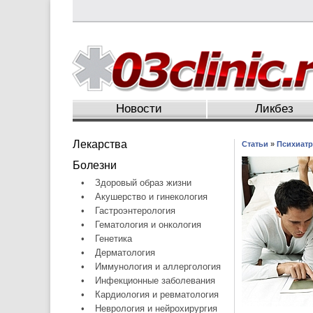
Новости
Ликбез
Лекарства
Статьи
»
Психиатр
Болезни
•
Здоровый образ жизни
•
Акушерство и гинекология
•
Гастроэнтерология
•
Гематология и онкология
•
Генетика
•
Дерматология
•
Иммунология и аллергология
•
Инфекционные заболевания
•
Кардиология и ревматология
•
Неврология и нейрохирургия