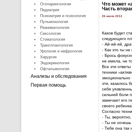
Что может «
•
Отоларингология
Часть втора
•
Педиатрия
•
Психиатрия и психология
26 июля 2012
•
Пульмонология
•
Реаниматология
Каков будет ст
•
Сексология
следующего пл
•
Стоматология
- Ай-яй-яй, др
•
Трансплантология
- Как это ты н
•
Урология и нефрология
- Брось фокусн
•
Хирургия
не имела, не т
•
Эндокринология
Все эти ответы
•
Офтальмология
техники «актив
Анализы и обследования
эмоционально «
эти, казалось 
Первая помощь
себя уязвленны
сильней боли п
замечает его п
своего ребенка
Согласно техни
- Ты, вероятно
- Ты не хочешь
- Тебе она так 