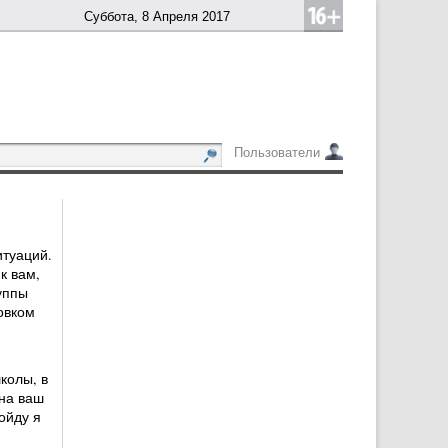
Суббота, 8 Апреля 2017
Пользователи
итуаций.
к вам,
уппы
овком
колы, в
 на ваш
ойду я