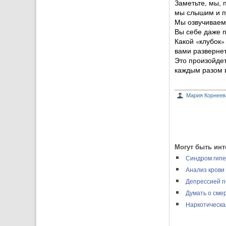
Заметьте, мы, 
мы слышим и п
Мы озвучиваем,
Вы себе даже п
Какой «клубок»
вами развернет
Это произойдет
каждым разом в
Мария Корнеев
Могут быть инт
Синдром гипе
Анализ крови
Депрессией п
Думать о сме
Наркотическа