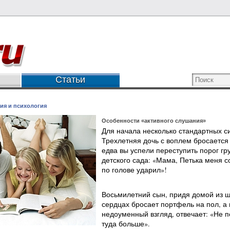
Статьи
ия и психология
Особенности «активного слушания»
Для начала несколько стандартных с
Трехлетняя дочь с воплем бросается 
едва вы успели переступить порог гр
детского сада: «Мама, Петька меня с
по голове ударил»!
Восьмилетний сын, придя домой из ш
сердцах бросает портфель на пол, а
недоуменный взгляд, отвечает: «Не п
туда больше».