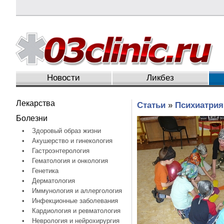
Новости
Ликбез
Лекарства
Статьи
»
Психиатрия
Болезни
•
Здоровый образ жизни
•
Акушерство и гинекология
•
Гастроэнтерология
•
Гематология и онкология
•
Генетика
•
Дерматология
•
Иммунология и аллергология
•
Инфекционные заболевания
•
Кардиология и ревматология
•
Неврология и нейрохирургия