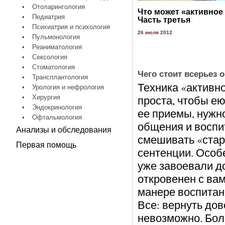
•
Отоларингология
Что может «активное
•
Педиатрия
Часть третья
•
Психиатрия и психология
26 июля 2012
•
Пульмонология
•
Реаниматология
•
Сексология
•
Стоматология
Чего стоит всерьез 
•
Трансплантология
Техника «активн
•
Урология и нефрология
проста, чтобы ею
•
Хирургия
•
Эндокринология
ее приемы, нужно
•
Офтальмология
общения и воспит
Анализы и обследования
смешивать «стар
Первая помощь
сентенции. Особе
уже завоевали до
откровенен с вами
манере воспитан
Все: вернуть дов
невозможно. Боле