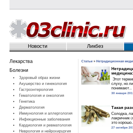
Новости
Ликбез
Лекарства
Статьи
»
Нетрадиционная мед
Нетрадиц
Болезни
медицина:
•
Здоровый образ жизни
Этот термин
слуху, но л
•
Акушерство и гинекология
понимают...
•
Гастроэнтерология
30 января 201
•
Гематология и онкология
•
Генетика
•
Дерматология
Такая раз
Солодка, ла
•
Иммунология и аллергология
лакричник (л
•
Инфекционные заболевания
это хорошо..
•
Кардиология и ревматология
27 октября 20
•
Неврология и нейрохирургия