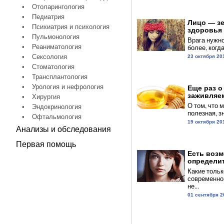
•
Отоларингология
•
Педиатрия
Лицо — з
•
Психиатрия и психология
здоровья 
•
Пульмонология
Врага нужно
•
Реаниматология
более, когда 
•
Сексология
23 октября 20
•
Стоматология
•
Трансплантология
•
Урология и нефрология
Еще раз о
заживляем
•
Хирургия
О том, что 
•
Эндокринология
полезная, зн
•
Офтальмология
19 октября 20
Анализы и обследования
Первая помощь
Есть воз
определит
Какие тольк
современно
не...
01 сентября 2