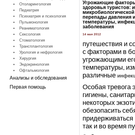
Угрожающие факторы
•
Отоларингология
здоровья туристов: 
•
Педиатрия
микробиологической
•
Психиатрия и психология
перепады давления 
температуры, инфек
•
Пульмонология
заболевания
•
Реаниматология
•
Сексология
14 мая 2012
•
Стоматология
путешествия и с
•
Трансплантология
с факторами в б
•
Урология и нефрология
угрожающими его
•
Хирургия
•
Эндокринология
температуры, из
•
Офтальмология
различные
инфек
Анализы и обследования
Особая тревога 
Первая помощь
гигиены, санита
некоторых экзоти
обезопасить себ
придерживаться 
так и во время п