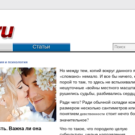
Статьи
ия и психология
Но между тем, копий вокруг данного 
«сломано» немало. И все бы ничего, 
порой то там, то здесь не вспыхивали
нешуточные «войны местного масшта
рушились судьбы, разбивались сердц
Ради чего? Ради обычной складки ко
размером несколько сантиметров или
понятием
стоит нечто б
девственности
значительное?
Что-то такое, что породило целую
ть. Важна ли она
субкультуру, целые направления