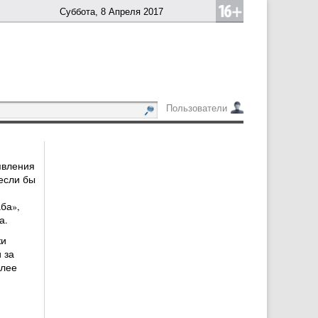
Суббота, 8 Апреля 2017
Пользователи
явления
если бы
ба»,
а.
жи
 за
олее