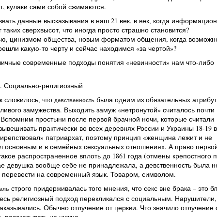
т, кулаки сами собой сжимаются.
азвать данные высказывания в наш 21 век, в век, когда информацио
г таких сверхвысот, что иногда просто страшно становится?
ю, цинизмом общества, новым форматом общения, когда возможн
решли какую-то черту и сейчас находимся «за чертой»?
личные современные подходы понятия «невинности» нам что-либо
. Социально-религиозный
к сложилось, что
была одним из обязательных атрибут
девственность
тливого замужества. Выходить замуж «нетронутой» считалось почти
 Вспомним простыни после первой брачной ночи, которые считали
ывешивать практически во всех деревнях России и Украины 18-19 в
вирепствовал» патриархат, поэтому принцип «женщина лежит и не
л основным и в семейных сексуальных отношениях. А право перво
такое распространенное вплоть до 1861 года (отмены крепостного п
ае девушка вообще себе не принадлежала, а девственность была н
 перевести на современный язык. Товаром, символом.
строго придерживалась того мнения, что секс вне брака – это бл
аль
десь религиозный подход перекликался с социальным. Нарушители,
наказывались. Обычно отлучение от церкви. Что значило отлучение 
, рассказывать не нужно.