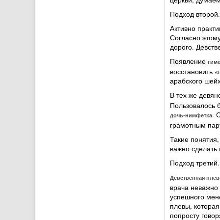
Подход второй.
Активно практи
Согласно этому
дорого. Девств
Появление
гим
восстановить «
арабского шейх
В тех же девян
Пользовалось б
. 
дочь-нимфетка
грамотным пар
Такие понятия,
важно сделать 
Подход третий
Девственная плев
врача неважно 
успешного менс
плевы, которая
попросту говор