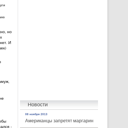
уги
нию
но, но
х
нет. И
шек)
ю
амуж,
не
Новости
08 ноября 2013
тобы
Американцы запретят маргарин
ался -