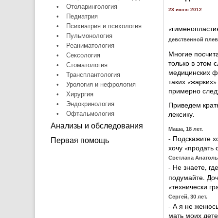
•
Отоларингология
23 июня 2012
•
Педиатрия
•
Психиатрия и психология
«гименопластик
•
Пульмонология
девственной пле
•
Реаниматология
Многие посчита
•
Сексология
только в этом 
•
Стоматология
медицинских фо
•
Трансплантология
таких «жарких»
•
Урология и нефрология
примерно след
•
Хирургия
•
Эндокринология
Приведем кратк
лексику.
•
Офтальмология
Анализы и обследования
Маша, 18 лет.
- Подскажите х
Первая помощь
хочу «продать 
Светлана Анатоль
- Не знаете, г
подумайте. Доч
«технически гр
Сергей, 30 лет.
- А я не женюс
мать моих дете