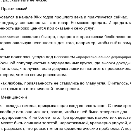
 Практический
ковался в начале 90-х годов прошлого века и практикуется сейчас.
 подходу, «невинность» – это товар. Ее можно продать. И продать
енность широко ценится при оказании секс-услуг.
позволяет быстро, недорого и практически безболезнен
енопластики
первоначальную невинность» для того, например, чтобы выйти зам
а.
остых появилась услуга под названием «
профессиональное дефлориро
ольшой популярностью в определенных кругах, где высоки доходы 
Считалось, что лучше, если девушка лишится «этого» с профессион
тнером, чем со своим ровесником.
 как любовь, привязанность не ставились во главу угла. Считалось, 
все грамотно с технической точки зрения.
. Медицинский
– складка гимена, прикрывающая вход во влагалище. С точки зре
а
вообще есть она или нет, важно, чтобы в ней было отверстие для
труирования. И не более того. При врожденных патологиях девст
 может быть слишком толстой, нерастяжимой, чрезмерно упругой, е
я, разрезают, что решает многие физиологические проблемы. А не