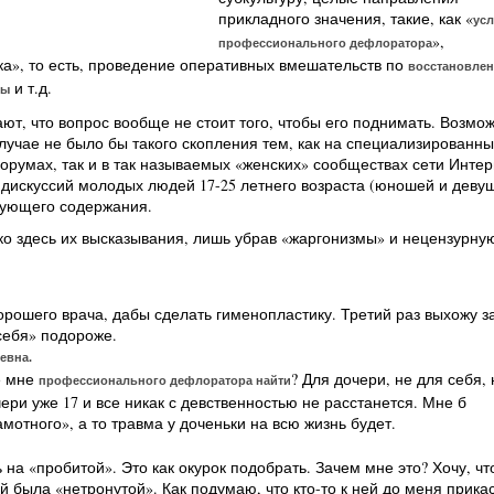
прикладного значения, такие, как «
усл
»,
профессионального дефлоратора
а», то есть, проведение оперативных вмешательств по
восстановле
и т.д.
вы
ют, что вопрос вообще не стоит того, чтобы его поднимать. Возмож
случае не было бы такого скопления тем, как на специализированны
румах, так и в так называемых «женских» сообществах сети Интер
 дискуссий молодых людей 17-25 летнего возраста (юношей и деву
ующего содержания.
о здесь их высказывания, лишь убрав «жаргонизмы» и нецензурну
орошего врача, дабы сделать гименопластику. Третий раз выхожу з
себя» подороже.
евна.
де мне
? Для дочери, не для себя, 
профессионального дефлоратора найти
ери уже 17 и все никак с девственностью не расстанется. Мне б
амотного», а то травма у доченьки на всю жизнь будет.
ь на «пробитой». Это как окурок подобрать. Зачем мне это? Хочу, ч
й была «нетронутой». Как подумаю, что кто-то к ней до меня прикас