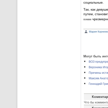
социальные.
Так, как девуш
путем, станови
чрезмерно
плеве
Мария Корнеев
Могут быть инт
ВОЗ предупре
Вероника Иго
Причины исти
Максим Анато
Геннадий Гри
Комента
Что бы коммент