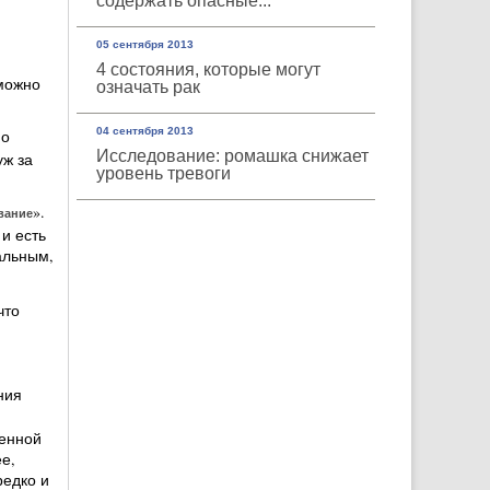
содержать опасные...
05 сентября 2013
4 состояния, которые могут
 можно
означать рак
04 сентября 2013
но
Исследование: ромашка снижает
уж за
уровень тревоги
».
вание
и есть
альным,
что
ния
венной
е,
редко и