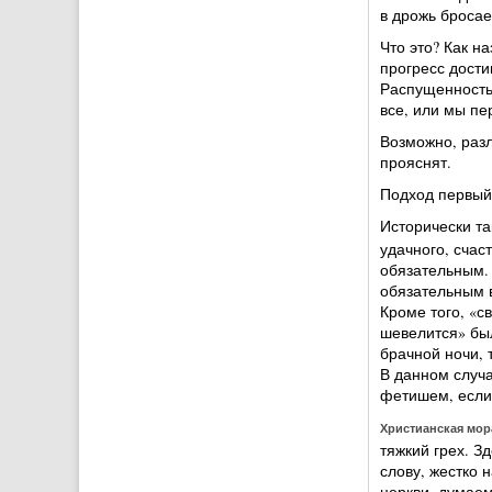
в дрожь бросае
Что это? Как н
прогресс дости
Распущенность
все, или мы пе
Возможно, раз
прояснят.
Подход первый
Исторически та
удачного, счас
обязательным.
обязательным в
Кроме того, «с
шевелится» бы
брачной ночи, 
В данном случ
фетишем, если
Христианская мор
тяжкий грех. З
слову, жестко 
церкви, думаем