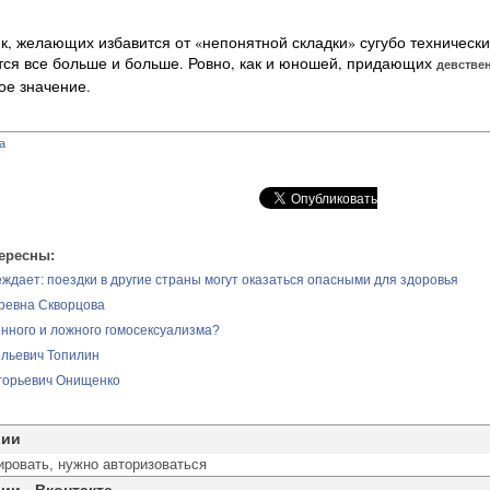
ек, желающих избавится от «непонятной складки» сугубо техническ
тся все больше и больше. Ровно, как и юношей, придающих
девстве
е значение.
а
ересны:
ждает: поездки в другие страны могут оказаться опасными для здоровья
ревна Скворцова
нного и ложного гомосексуализма?
льевич Топилин
горьевич Онищенко
рии
ировать, нужно авторизоваться