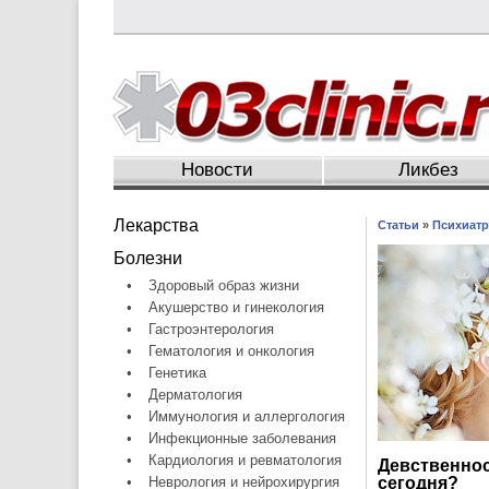
Новости
Ликбез
Лекарства
Статьи
»
Психиатр
Болезни
•
Здоровый образ жизни
•
Акушерство и гинекология
•
Гастроэнтерология
•
Гематология и онкология
•
Генетика
•
Дерматология
•
Иммунология и аллергология
•
Инфекционные заболевания
•
Кардиология и ревматология
Девственнос
•
Неврология и нейрохирургия
сегодня?