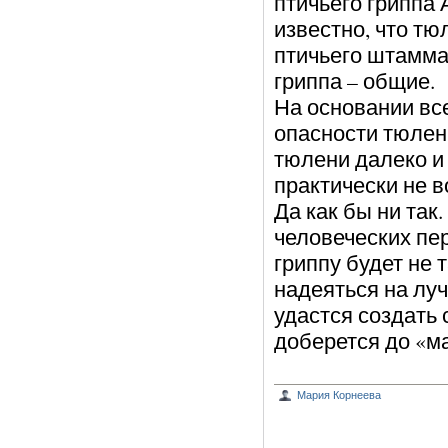
птичьего гриппа
известно, что т
птичьего штамма,
гриппа – общие.
На основании вс
опасности тюлень
тюлени далеко и
практически не 
Да как бы ни та
человеческих пе
гриппу будет не 
надеяться на луч
удастся создать 
доберется до «м
Мария Корнеева