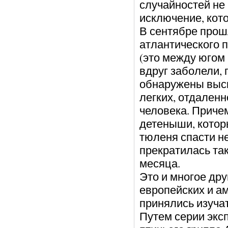
случайностей не 
исключение, кото
В сентябре прош
атлантического 
(это между югом
вдруг заболели,
обнаружены высы
легких, отдаленн
человека. Причем
детеныши, которы
тюленя спасти не
прекратилась так 
месяца.
Это и многое дру
европейских и ам
принялись изуча
Путем серии эк