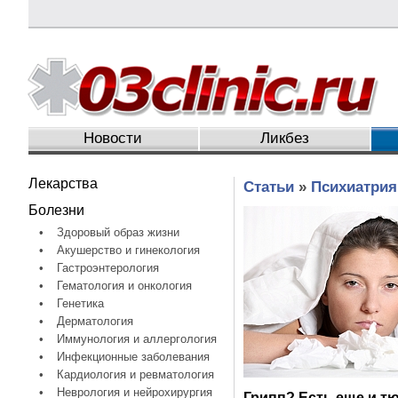
Новости
Ликбез
Лекарства
Статьи
»
Психиатрия
Болезни
•
Здоровый образ жизни
•
Акушерство и гинекология
•
Гастроэнтерология
•
Гематология и онкология
•
Генетика
•
Дерматология
•
Иммунология и аллергология
•
Инфекционные заболевания
•
Кардиология и ревматология
•
Неврология и нейрохирургия
Грипп? Есть еще и т