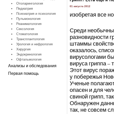
•
Отоларингология
01 августа 2012
•
Педиатрия
изобретая все н
•
Психиатрия и психология
•
Пульмонология
•
Реаниматология
Среди необычных
•
Сексология
•
Стоматология
разновидности г
•
Трансплантология
штаммы свойстве
•
Урология и нефрология
оказалось, спис
•
Хирургия
•
Эндокринология
вирусологами б
•
Офтальмология
вируса гриппа – 
Анализы и обследования
Этот вирус пораж
Первая помощь
у побережья Нов
Ученые полагают
опасен и для чел
свиной грипп, т
Обнаружен данны
так, не совсем с