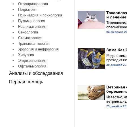
•
Отоларингология
•
Педиатрия
Токсопла
•
Психиатрия и психология
и лечение
•
Пульмонология
Токсоплазм
•
Реаниматология
опаснейшее 
•
Сексология
04 февраля 2
•
Стоматология
•
Трансплантология
•
Урология и нефрология
Зима без 
•
Хирургия
Редкая зима
проходит бе
•
Эндокринология
29 декабря 20
•
Офтальмология
Анализы и обследования
Первая помощь
Ветряная 
беременн
Известно, ч
ветрянка яв
29 декабря 20