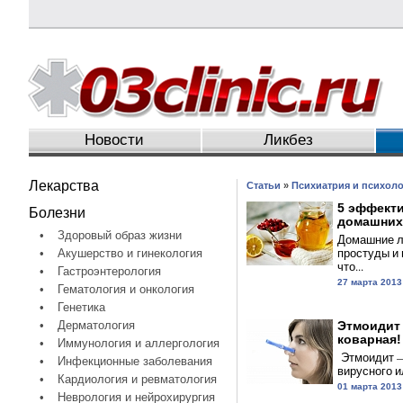
Новости
Ликбез
Лекарства
Статьи
»
Психиатрия и психоло
5 эффект
Болезни
домашних 
•
Здоровый образ жизни
Домашние л
простуды и 
•
Акушерство и гинекология
что...
•
Гастроэнтерология
27 марта 2013
•
Гематология и онкология
•
Генетика
•
Дерматология
Этмоидит
коварная!
•
Иммунология и аллергология
Этмоидит —
•
Инфекционные заболевания
вирусного ил
•
Кардиология и ревматология
01 марта 2013
•
Неврология и нейрохирургия