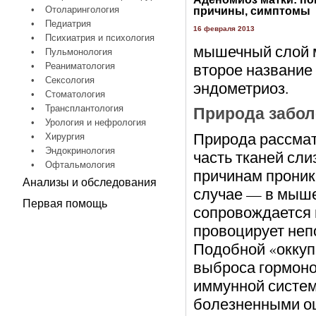
•
Отоларингология
причины, симптомы
•
Педиатрия
16 февраля 2013
•
Психиатрия и психология
мышечный слой м
•
Пульмонология
второе название
•
Реаниматология
•
Сексология
эндометриоз.
•
Стоматология
•
Трансплантология
Природа забол
•
Урология и нефрология
Природа рассмат
•
Хирургия
•
Эндокринология
часть тканей сли
•
Офтальмология
причинам проник
Анализы и обследования
случае — в мыше
Первая помощь
сопровождается 
провоцирует неп
Подобной «оккуп
выброса гормоно
иммунной систем
болезненными ощ