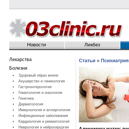
Новости
Ликбез
Лекарства
Статьи
»
Психиатрия
Болезни
•
Здоровый образ жизни
•
Акушерство и гинекология
•
Гастроэнтерология
•
Гематология и онкология
•
Генетика
•
Дерматология
•
Иммунология и аллергология
•
Инфекционные заболевания
•
Кардиология и ревматология
•
Неврология и нейрохирургия
Аденомиоз матки: по