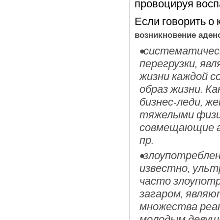
провоцируя вос
Если говорить о
возникновение аден
•систематическ
перегрузки, я
жизни каждой с
образ жизни. Ка
бизнес-леди, ж
тяжелыми физи
совмещающие а
пр.
•злоупотреблен
известно, уль
часто злоупот
загаром, являю
множества реак
молодым девушк