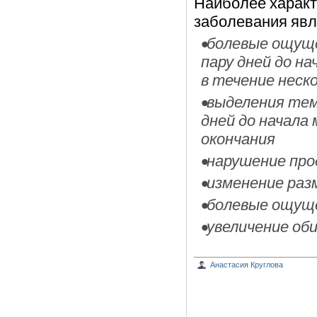
Наиболее харак
заболевания явл
•болевые ощуще
пару дней до на
в течение неск
•выделения тем
дней до начала
окончания
•нарушение пр
•изменение раз
•болевые ощуще
•увеличение об
Анастасия Круглова