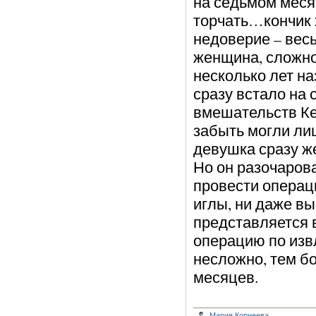
на седьмом меся
торчать…кончик х
недоверие – вес
женщина, сложно
несколько лет на
сразу встало на
вмешательств Ке
забыть могли лиш
девушка сразу ж
Но он разочарова
провести операц
иглы, ни даже в
представляется 
операцию по изв
несложно, тем бо
месяцев.
Мария Корнеева