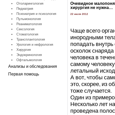
Очевидное малопонят
•
Отоларингология
хирургия не нужна…
•
Педиатрия
•
Психиатрия и психология
22 июля 2012
•
Пульмонология
•
Реаниматология
Чаще всего орга
•
Сексология
•
Стоматология
инородными тел
•
Трансплантология
попадать внутрь 
•
Урология и нефрология
осколок снаряда
•
Хирургия
•
Эндокринология
человека в течен
•
Офтальмология
самому человеку 
Анализы и обследования
летальный исход 
Первая помощь
А вот, чтобы сам
это, скорее, из о
тоже случается.
Один из примеро
Несколько лет н
проведена полост