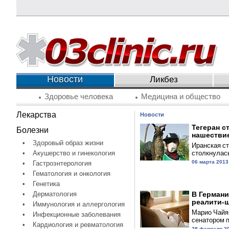
Новости
Ликбез
Здоровье человека
Медицина и общество
Лекарства
Новости
Тегеран с
Болезни
нашествие
•
Здоровый образ жизни
Иранская с
столкнулась
•
Акушерство и гинекология
06 марта 2013
•
Гастроэнтерология
•
Гематология и онкология
•
Генетика
•
Дерматология
В Германи
реалити-ш
•
Иммунология и аллергология
Марио Чайя
•
Инфекционные заболевания
сенатором п
•
Кардиология и ревматология
28 февраля 2