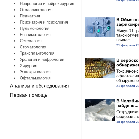
•
Неврология и нейрохирургия
•
Отоларингология
•
Педиатрия
В Оймяко
•
Психиатрия и психология
зафиксиро
•
Пульмонология
Минус 71 гр
•
Реаниматология
такой отмет
начале...
•
Сексология
21 февраля 2
•
Стоматология
•
Трансплантология
•
Урология и нефрология
В сербско
обнаружен
•
Хирургия
Токсичное 
•
Эндокринология
афлатоксин
•
Офтальмология
обнаружено в
Анализы и обследования
21 февраля 2
Первая помощь
В Челябин
найдено...
Сотрудники
федеральног
18 февраля 2