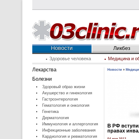
Новости
Ликбез
Здоровье человека
Медицина и о
Лекарства
Новости
»
Медици
Болезни
•
Здоровый образ жизни
•
Акушерство и гинекология
•
Гастроэнтерология
•
Гематология и онкология
•
Генетика
•
Дерматология
•
Иммунология и аллергология
В РФ вступи
•
Инфекционные заболевания
правах инв
•
Кардиология и ревматология
04 мая 2012