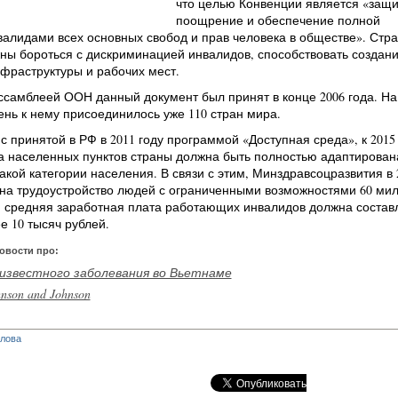
что целью Конвенции является «защи
поощрение и обеспечение полной
алидами всех основных свобод и прав человека в обществе». Стр
ны бороться с дискриминацией инвалидов, способствовать создан
фраструктуры и рабочих мест.
самблеей ООН данный документ был принят в конце 2006 года. На
нь к нему присоединилось уже 110 стран мира.
 с принятой в РФ в 2011 году программой «Доступная среда», к 2015
а населенных пунктов страны должна быть полностью адаптирован
акой категории населения. В связи с этим, Минздравсоцразвития в 
 на трудоустройство людей с ограниченными возможностями 60 ми
м средняя заработная плата работающих инвалидов должна составл
е 10 тысяч рублей.
овости про:
известного заболевания во Вьетнаме
son and Johnson
глова