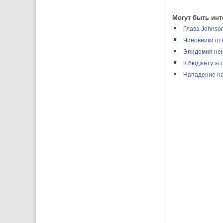
Могут быть инт
Глава Johnson
Чиновники от
Эпидемия неи
К бюджету эт
Нападение на