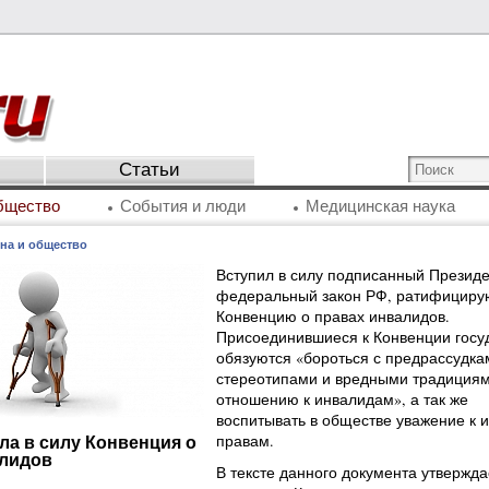
Статьи
бщество
События и люди
Медицинская наука
на и общество
Вступил в силу подписанный Презид
федеральный закон РФ, ратифицир
Конвенцию о правах инвалидов.
Присоединившиеся к Конвенции госу
обязуются «бороться с предрассудка
стереотипами и вредными традициям
отношению к инвалидам», а так же
воспитывать в обществе уважение к и
правам.
ла в силу Конвенция о
алидов
В тексте данного документа утвержда