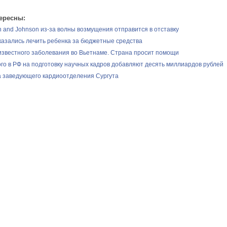
ересны:
 and Johnson из-за волны возмущения отправится в отставку
казались лечить ребенка за бюджетные средства
звестного заболевания во Вьетнаме. Страна просит помощи
ого в РФ на подготовку научных кадров добавляют десять миллиардов рублей
 заведующего кардиоотделения Сургута