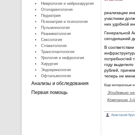
•
Неврология и нейрохирургия
•
Отоларингология
реализации инв
•
Педиатрия
участники долж
•
Психиатрия и психология
них удобной ин
•
Пульмонология
Генеральной Ас
•
Реаниматология
сегодняшний де
•
Сексология
•
Стоматология
В соответствии
•
Трансплантология
инфраструктур
•
Урология и нефрология
потребностей т
•
Хирургия
году выделило
рублей, приче
•
Эндокринология
теперь не мене
•
Офтальмология
Анализы и обследования
Еще интересные н
Эпидемию не
Первая помощь
Компанию John
Анастасия Кру