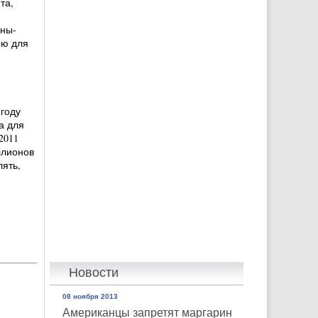
та,
аны-
ию для
 году
а для
2011
ллионов
ять,
Новости
08 ноября 2013
Американцы запретят маргарин