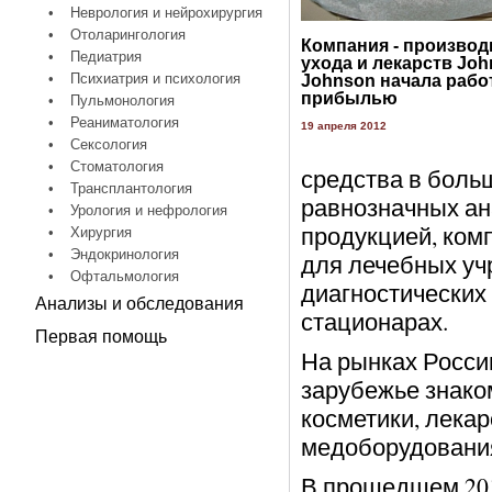
•
Неврология и нейрохирургия
•
Отоларингология
Компания - производ
•
Педиатрия
ухода и лекарств Joh
•
Психиатрия и психология
Johnson начала рабо
прибылью
•
Пульмонология
•
Реаниматология
19 апреля 2012
•
Сексология
•
Стоматология
средства в боль
•
Трансплантология
равнозначных ан
•
Урология и нефрология
продукцией, ком
•
Хирургия
•
Эндокринология
для лечебных уч
•
Офтальмология
диагностических
Анализы и обследования
стационарах.
Первая помощь
На рынках России
зарубежье знако
косметики, лекар
медоборудования 
В прошедшем 201