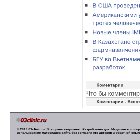
В США проведен
Американскими 
протез человече
Новые члены IME
В Казахстане ст
фармназанчени
БГУ во Вьетнаме
разработок
Коментарии
Что бы комментир
Коментарии - Вконт
© 2013 03clinic.ru. Все права защищены. Разработано для: Медицинского п
использование материалов сайта без согласия его авторов и обратной ссыл