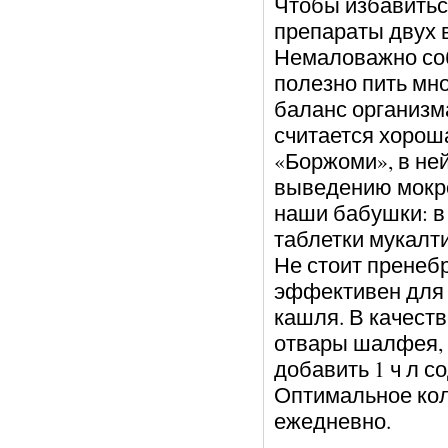
Чтобы избавитьс
препараты двух 
Немаловажно соб
полезно пить мн
баланс организм
считается хорош
«Боржоми», в не
выведению мокро
наши бабушки: в
таблетки мукалти
Не стоит пренебр
эффективен для 
кашля. В качест
отвары шалфея, 
добавить 1 ч л с
Оптимальное кол
ежедневно.