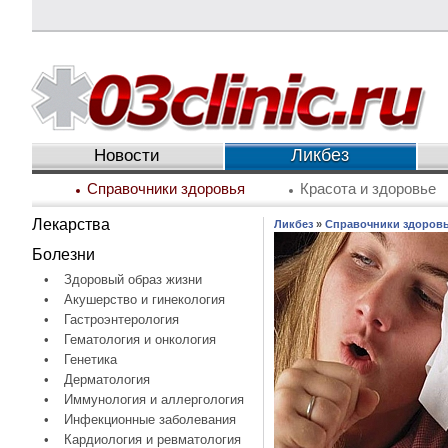
Ликбез
Новости
Справочники здоровья
Красота и здоровье
Лекарства
Ликбез
»
Справочники здоров
Болезни
•
Здоровый образ жизни
•
Акушерство и гинекология
•
Гастроэнтерология
•
Гематология и онкология
•
Генетика
•
Дерматология
•
Иммунология и аллергология
•
Инфекционные заболевания
•
Кардиология и ревматология