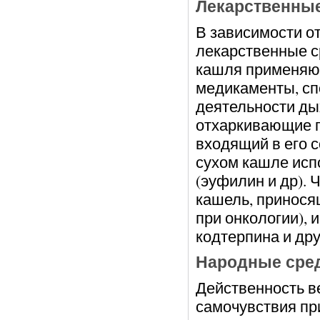
Лекарственны
В зависимости о
лекарственные с
кашля применяют
медикаменты, с
деятельности дых
отхаркивающие п
входящий в его с
сухом кашле ис
(эуфилин и др).
кашель, принося
при онкологии), 
кодтерпина и др
Народные сре
Действенность в
самочувствия пр