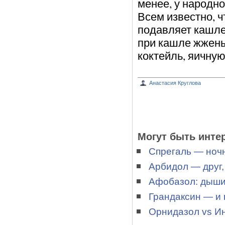
менее, у народн
Всем известно, ч
подавляет кашле
при кашле жжены
коктейль, яичную
Анастасия Круглова
Могут быть инте
Спрегаль — ноч
Арбидол — друг, 
Афобазол: дышит
Грандаксин — и п
Орнидазол vs И