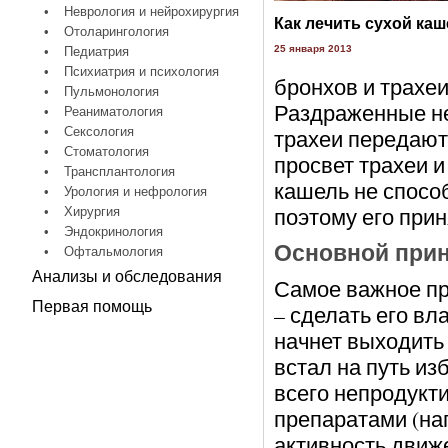
•
Неврология и нейрохирургия
Как лечить сухой ка
•
Отоларингология
25 января 2013
•
Педиатрия
•
Психиатрия и психология
бронхов и трахе
•
Пульмонология
Раздраженные не
•
Реаниматология
•
Сексология
трахеи передают 
•
Стоматология
просвет трахеи и
•
Трансплантология
кашель не способ
•
Урология и нефрология
поэтому его при
•
Хирургия
•
Эндокринология
Основной прин
•
Офтальмология
Анализы и обследования
Самое важное пр
Первая помощь
– сделать его в
начнет выходить 
встал на путь из
всего непродукт
препаратами (на
активность движ