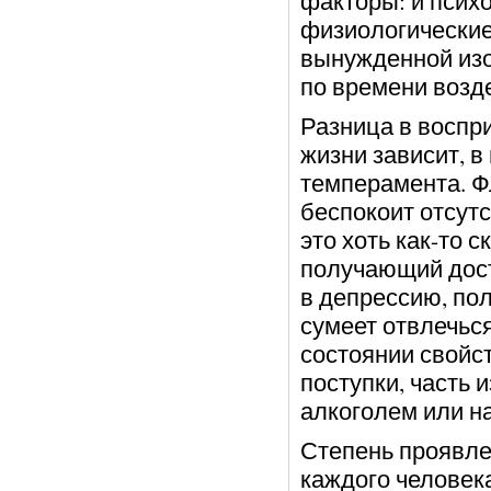
факторы: и психо
физиологические 
вынужденной изо
по времени возд
Разница в воспр
жизни зависит, в
темперамента. Фл
беспокоит отсутс
это хоть как-то 
получающий дост
в депрессию, пол
сумеет отвлечься
состоянии свой
поступки, часть 
алкоголем или н
Степень проявле
каждого человека