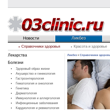
Ликбез
Новости
Справочники здоровья
Красота и здоровье
Лекарства
Ликбез
»
Справочники здоров
Болезни
•
Здоровый образ жизни
•
Акушерство и гинекология
•
Гастроэнтерология
•
Гематология и онкология
•
Генетика
•
Дерматология
•
Иммунология и аллергология
•
Инфекционные заболевания
•
Кардиология и ревматология