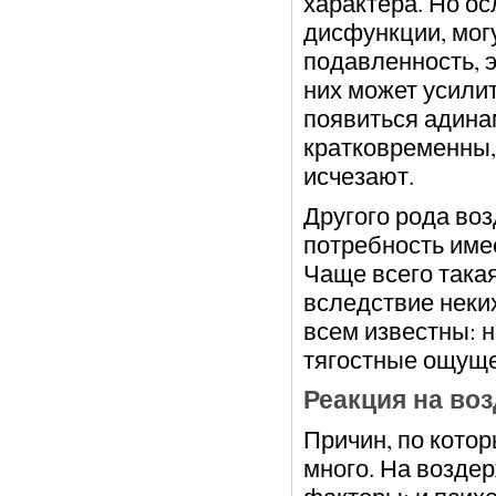
характера. Но о
дисфункции, могу
подавленность, 
них может усили
появиться адина
кратковременны,
исчезают.
Другого рода во
потребность имее
Чаще всего така
вследствие неки
всем известны: 
тягостные ощуще
Реакция на во
Причин, по кото
много. На возде