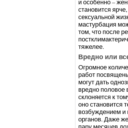
и особенно – же
становится ярче
сексуальной жиз
мастурбация мож
том, что после р
постклимактерич
тяжелее.
Вредно или вс
Огромное количе
работ посвящены
могут дать одноз
вредно половое 
склоняется к том
оно становится т
возбуждением и 
органов. Даже ж
пару месяцев дох