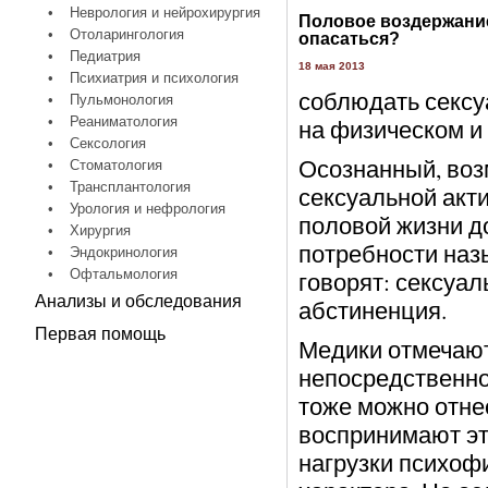
•
Неврология и нейрохирургия
Половое воздержание
•
Отоларингология
опасаться?
•
Педиатрия
18 мая 2013
•
Психиатрия и психология
соблюдать сексу
•
Пульмонология
•
Реаниматология
на физическом и
•
Сексология
Осознанный, воз
•
Стоматология
•
Трансплантология
сексуальной акт
•
Урология и нефрология
половой жизни д
•
Хирургия
потребности наз
•
Эндокринология
•
Офтальмология
говорят: сексуа
Анализы и обследования
абстиненция.
Первая помощь
Медики отмечают
непосредственно
тоже можно отне
воспринимают эт
нагрузки психоф