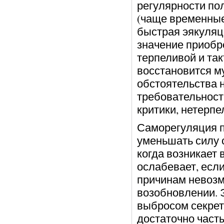
регулярности по
(чаще временные
быстрая эякуляци
значение приобр
терпеливой и так
восстановится 
обстоятельства 
требовательности
критики, нетерпе
Саморегуляция п
уменьшать силу 
когда возникает
ослабевает, есл
причинам невозм
возобновлении. 
выбросом секрет
достаточно часты