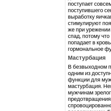
поступает совсе
поступившего сек
выработку яичкам
стимулируют поя
же при урежении 
спад, потому чт
попадает в кров
гормональное фу
Мастурбация
В безвыходном п
одним из доступ
функции для муж
мастурбация. Не
мужчинам зрелог
предотвращения 
спровоцированн