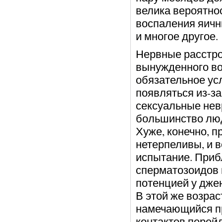
велика вероятнос
воспаления яични
и многое другое.
Нервные расстро
вынужденного воз
обязательное усл
появляться из-з
сексуальные нев
большинство люд
Хуже, конечно, 
нетерпеливы, и 
испытание. Приб
сперматозоидов 
потенцией у дже
В этой же возрас
намечающийся пр
контактов перей