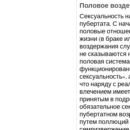
Половое возде
Сексуальность н
пубертата. С на
половые отношен
жизни (в браке 
воздержания случ
не сказываются н
половая система
функционировани
сексуальность», 
что наряду с р
влечением имеет
принятым в подр
обязательное се
пубертатном воз
путем поллюций 
семяизвержение, 