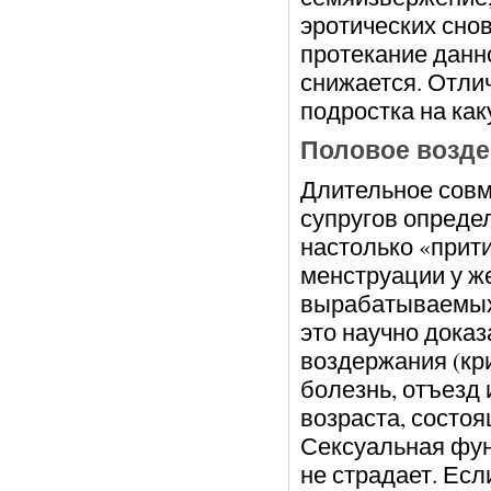
эротических сно
протекание данн
снижается. Отли
подростка на ка
Половое возде
Длительное совм
супругов опреде
настолько «прити
менструации у ж
вырабатываемых 
это научно дока
воздержания (кр
болезнь, отъезд
возраста, состоя
Сексуальная фун
не страдает. Есл