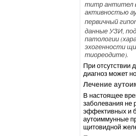
титр антител в
активностью ау
первичный гипо
данные УЗИ, по
патологии (хар
эхогенности щи
тиореодите).
При отсутствии 
диагноз может но
Лечение аутои
В настоящее вре
заболевания не 
эффективных и б
аутоиммунные пр
щитовидной желе