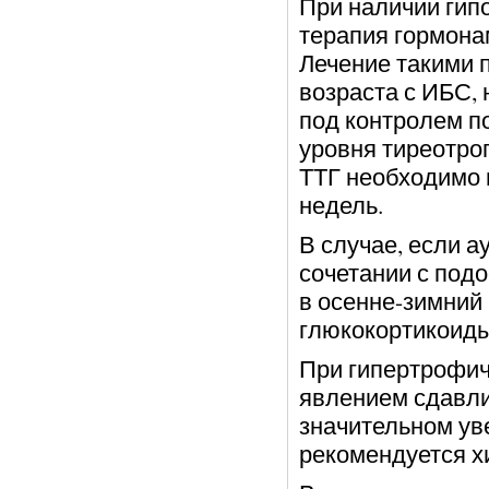
При наличии гип
терапия гормона
Лечение такими 
возраста с ИБС,
под контролем п
уровня тиреотроп
ТТГ необходимо п
недель.
В случае, если 
сочетании с подо
в осенне-зимний 
глюкокортикоиды
При гипертрофи
явлением сдавли
значительном ув
рекомендуется х