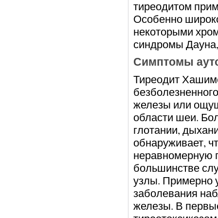
тиреодитом прим
Особенно широко
некоторыми хро
синдромы Дауна,
Симптомы аут
Тиреодит Хашимот
безболезненного
железы или ощущ
области шеи. Бо
глотании, дыхан
обнаруживает, ч
неравномерную пл
большинстве слу
узлы. Примерно 
заболевания на
железы. В первы