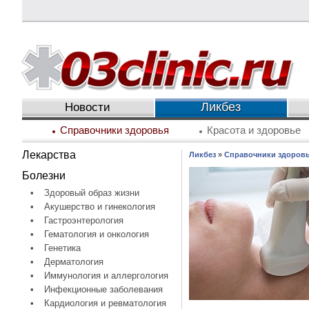
Ликбез
Новости
Справочники здоровья
Красота и здоровье
Лекарства
Ликбез
»
Справочники здоров
Болезни
•
Здоровый образ жизни
•
Акушерство и гинекология
•
Гастроэнтерология
•
Гематология и онкология
•
Генетика
•
Дерматология
•
Иммунология и аллергология
•
Инфекционные заболевания
•
Кардиология и ревматология