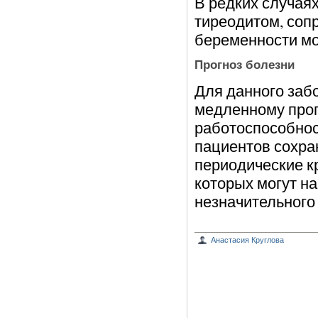
В редких случая
тиреодитом, соп
беременности мо
Прогноз болезни
Для данного заб
медленному прог
работоспособнос
пациентов сохран
периодические к
которых могут н
незначительного 
Анастасия Круглова