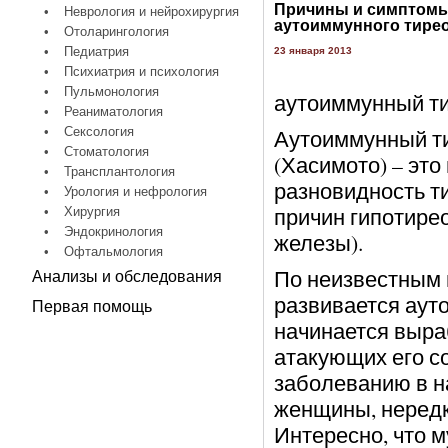
Причины и симптом
•
Неврология и нейрохирургия
аутоиммунного тире
•
Отоларингология
•
Педиатрия
23 января 2013
•
Психиатрия и психология
•
Пульмонология
аутоиммунный ти
•
Реаниматология
•
Сексология
Аутоиммунный т
•
Стоматология
(Хасимото) – эт
•
Трансплантология
разновидность т
•
Урология и нефрология
причин гипотире
•
Хирургия
•
Эндокринология
железы).
•
Офтальмология
По неизвестным 
Анализы и обследования
развивается ауто
Первая помощь
начинается выра
атакующих его с
заболеванию в 
женщины, нередк
Интересно, что 