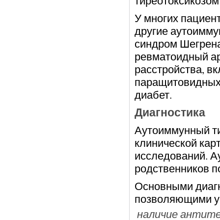
тиреотоксикозом 
У многих пациен
другие аутоимму
синдром Шегрена
ревматоидный ар
расстройства, в
паращитовидных 
диабет.
Диагностика
Аутоиммунный ти
клинической кар
исследований. А
родственников п
Основными диагн
позволяющими у
наличие антите