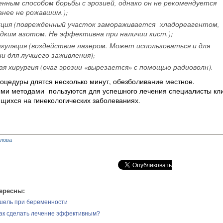
нным способом борьбы с эрозией, однако он не рекомендуется
нее не рожавшим.);
кция (поврежденный участок замораживается хладореагентом,
дким азотом. Не эффективна при наличии кист.);
агуляция (воздействие лазером. Может использоваться и для
 для лучшего заживления);
ая хирургия (очаг эрозии «вырезается» с помощью радиоволн).
поцедуры длятся несколько минут, обезболивание местное.
и методами пользуются для успешного лечения специалисты кли
щихся на гинекологических заболеваниях.
глова
ересны:
ашель при беременности
ак сделать лечение эффективным?