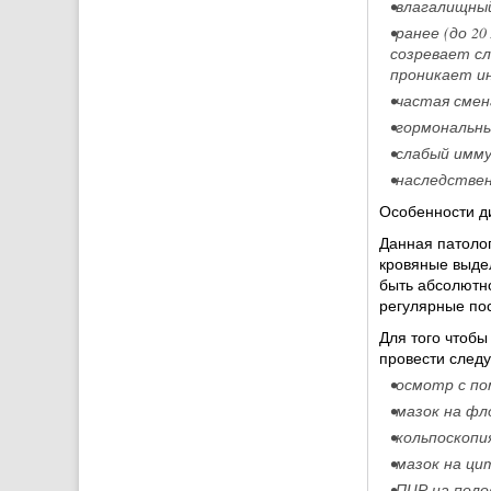
•влагалищны
•ранее (до 2
созревает сл
проникает ин
•частая смен
•гормональн
•слабый имм
•наследстве
Особенности д
Данная патоло
кровяные выде
быть абсолютно
регулярные по
Для того чтобы
провести след
•осмотр с по
•мазок на фл
•кольпоскопи
•мазок на ци
•ПЦР на поло