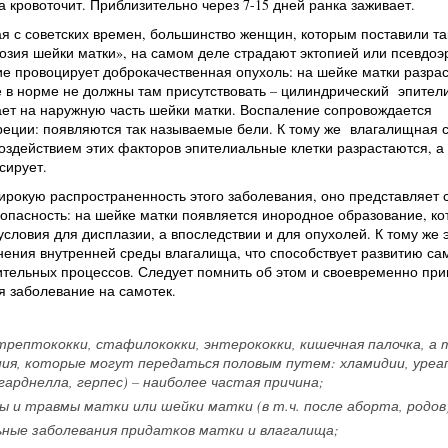
а кровоточит. Приблизительно через 7-15 дней ранка заживает.
я с советских времен, большинство женщин, которым поставили та
розия шейки матки», на самом деле страдают эктопией или псевдоэ
е провоцирует доброкачественная опухоль: на шейке матки разра
е в норме не должны там присутствовать – цилиндрический эпители
ет на наружную часть шейки матки. Воспаление сопровождается
реции: появляются так называемые бели. К тому же влагалищная с
воздействием этих факторов эпителиальные клетки разрастаются, а 
сирует.
рокую распространенность этого заболевания, оно представляет 
пасность: на шейке матки появляется инородное образование, ко
условия для дисплазии, а впоследствии и для опухолей. К тому же 
ения внутренней среды влагалища, что способствует развитию са
ительных процессов. Следует помнить об этом и своевременно пр
я заболевание на самотек.
трептококки, стафилококки, энтерококки, кишечная палочка, а 
ия, которые могут передаться половым путем: хламидии, уреа
гарднелла, герпес) – наиболее частая причина;
 и травмы матки или шейки матки (в т.ч. после аборта, родов)
ные заболевания придатков матки и влагалища;