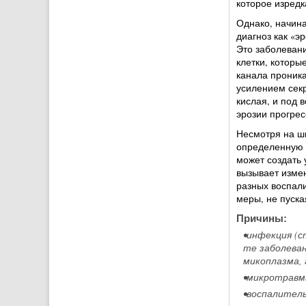
которое изредк
Однако, начина
диагноз как «э
Это заболевани
клетки, которы
канала проника
усилением сек
кислая, и под 
эрозии прогрес
Несмотря на ши
определенную о
может создать 
вызывает измен
разных воспал
меры, не пуска
Причины:
•инфекция (с
те заболеван
микоплазма, 
•микротравмы
•воспалитель