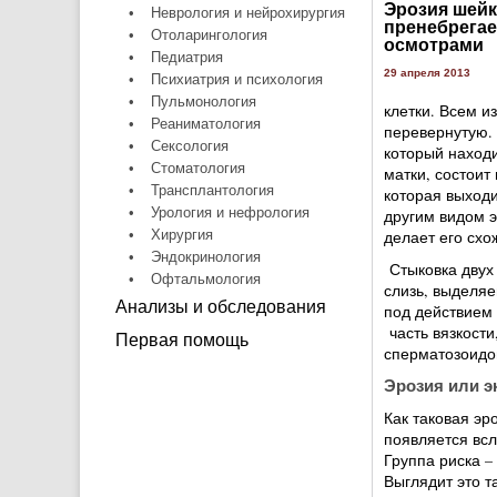
Эрозия шейк
•
Неврология и нейрохирургия
пренебрега
•
Отоларингология
осмотрами
•
Педиатрия
29 апреля 2013
•
Психиатрия и психология
•
Пульмонология
клетки. Всем и
•
Реаниматология
перевернутую.
•
Сексология
который наход
•
Стоматология
матки, состоит 
•
Трансплантология
которая выходи
•
Урология и нефрология
другим видом 
•
Хирургия
делает его схо
•
Эндокринология
Стыковка двух
•
Офтальмология
слизь, выделя
Анализы и обследования
под действием 
часть вязкост
Первая помощь
сперматозоидов
Эрозия или э
Как таковая эр
появляется всл
Группа риска 
Выглядит это т