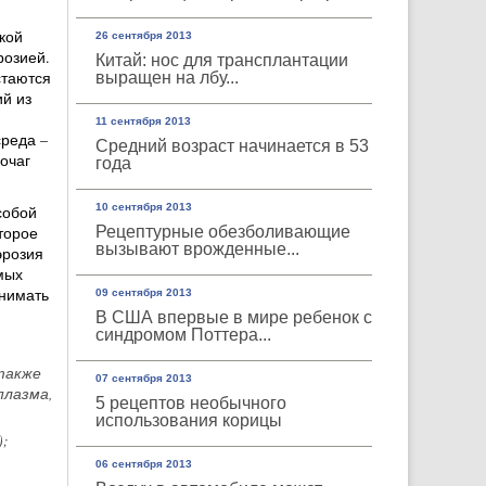
кой
26 сентября 2013
розией.
Китай: нос для трансплантации
стаются
выращен на лбу...
й из
11 сентября 2013
реда –
Средний возраст начинается в 53
очаг
года
10 сентября 2013
собой
торое
Рецептурные обезболивающие
вызывают врожденные...
эрозия
мых
инимать
09 сентября 2013
В США впервые в мире ребенок с
синдромом Поттера...
также
07 сентября 2013
плазма,
5 рецептов необычного
использования корицы
;
06 сентября 2013