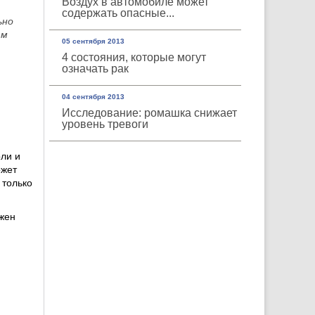
Воздух в автомобиле может
содержать опасные...
ьно
зм
05 сентября 2013
4 состояния, которые могут
означать рак
04 сентября 2013
Исследование: ромашка снижает
уровень тревоги
ли и
ожет
 только
лжен