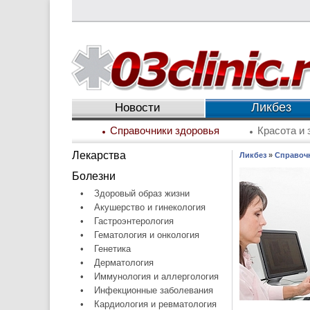
Ликбез
Новости
Справочники здоровья
Красота и 
Лекарства
Ликбез
»
Справоч
Болезни
•
Здоровый образ жизни
•
Акушерство и гинекология
•
Гастроэнтерология
•
Гематология и онкология
•
Генетика
•
Дерматология
•
Иммунология и аллергология
•
Инфекционные заболевания
•
Кардиология и ревматология