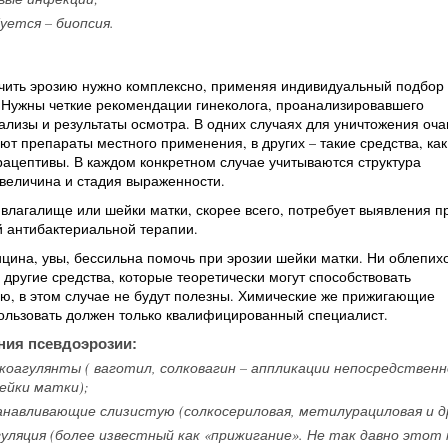
уется – биопсия.
ечить эрозию нужно комплексно, применяя индивидуальный подбор
 Нужны четкие рекомендации гинеколога, проанализировавшего
лизы и результаты осмотра. В одних случаях для уничтожения оча
ют препараты местного применения, в других – такие средства, как
ацептивы. В каждом конкретном случае учитываются структура
 величина и стадия выраженности.
влагалище или шейки матки, скорее всего, потребует выявления 
 антибактериальной терапии.
ина, увы, бессильна помочь при эрозии шейки матки. Ни облепих
 другие средства, которые теоретически могут способствовать
ю, в этом случае не будут полезны. Химические же прижигающие
ользовать должен только квалифицированный специалист.
ия псевдоэрозии:
 коагулянты ( ваготил, солковагин – аппликации непосредственн
ейки матки);
анавливающие слизистую (солкосериловая, метилурациловая и др
уляция (более известный как «прижигание». Не так давно этот