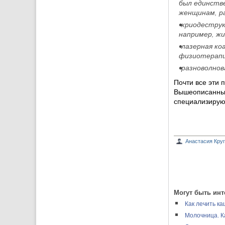
был единстве
женщинам, ра
•криодестру
например, жи
•лазерная ко
физиотерапии
•разноволнов
Почти все эти 
Вышеописанным
специализирую
Анастасия Кру
Могут быть инт
Как лечить к
Молочница. К