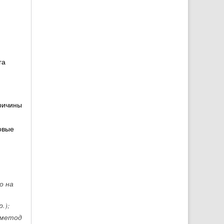
га
причины
овые
о на
.);
 метод