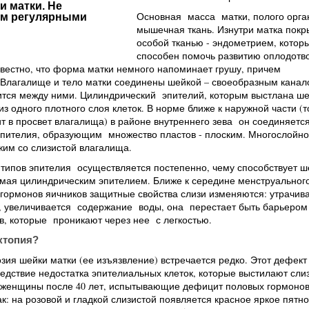
и матки. Не
Основная масса матки, полого орган
ем регулярными
мышечная ткань. Изнутри матка покр
особой тканью - эндометрием, котор
способен помочь развитию оплодотв
звестно, что форма матки немного напоминает грушу, причем
 Влагалище и тело матки соединены шейкой – своеобразным канал
ится между ними. Цилиндрический эпителий, которым выстлана ш
из одного плотного слоя клеток. В норме ближе к наружной части (т
т в просвет влагалища) в районе внутреннего зева он соединяется
эпителия, образующим множество пластов - плоским. Многослойно
жим со слизистой влагалища.
 типов эпителия осуществляется постепенно, чему способствует 
емая цилиндрическим эпителием. Ближе к середине менструальног
гормонов яичников защитные свойства слизи изменяются: утрачив
и, увеличивается содержание воды, она перестает быть барьером
, которые проникают через нее с легкостью.
ктопия?
озия шейки матки (ее изъязвление) встречается редко. Этот дефект
едствие недостатка эпителиальных клеток, которые выстилают сли
– женщины после 40 лет, испытывающие дефицит половых гормонов
ак: на розовой и гладкой слизистой появляется красное яркое пятно