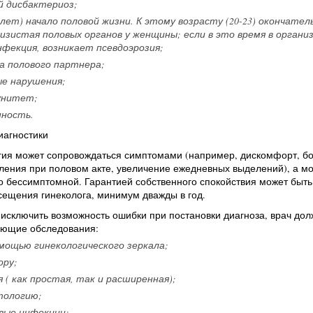
й дисбактериоз;
0 лет) начало половой жизни. К этому возрасту (20-23) окончател
изистая половых органов у женщины; если в это время в органи
фекция, возникает псевдоэрозия;
а полового партнера;
ые нарушения;
унитет;
нность.
иагностики
гия может сопровождаться симптомами (например, дискомфорт, бо
ления при половом акте, увеличение ежедневных выделений), а м
 бессимптомной. Гарантией собственного спокойствия может быть
сещения гинеколога, минимум дважды в год.
 исключить возможность ошибки при постановки диагноза, врач до
ующие обследования:
мощью гинекологического зеркала;
ору;
я ( как простая, так и расширенная);
тологию;
вые инфекции;