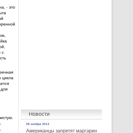
а, - это
ыта
ый
оренной
ом,
ейка
ой,
 с
сть
шеечная
о цикла
ается
 для
Новости
зистую.
.
08 ноября 2013
,
Американцы запретят маргарин