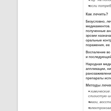
•если потреб
Как лечить?
Безусловно, л
медикаментов.
полученные ана
эрозии назнача
оральные контр
поражения, ее
Воспаление во 
и последующей
Народная медиц
аппликации, ни
ранозаживлени
препараты исп
Методы лечен
• химические
слизистую ш
•мази, восст
•электрокоаг