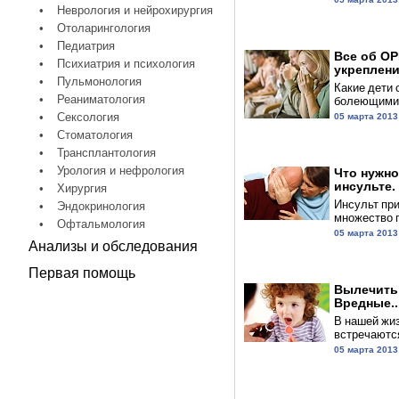
•
Неврология и нейрохирургия
•
Отоларингология
•
Педиатрия
Все об ОР
•
Психиатрия и психология
укреплении
•
Пульмонология
Какие дети 
•
Реаниматология
болеющими?
•
Сексология
05 марта 2013
•
Стоматология
•
Трансплантология
•
Урология и нефрология
Что нужно
инсульте.
•
Хирургия
Инсульт при
•
Эндокринология
множество п
•
Офтальмология
05 марта 2013
Анализы и обследования
Первая помощь
Вылечить
Вредные..
В нашей жи
встречаются
05 марта 2013