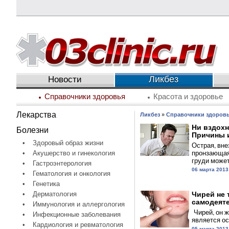
Ликбез
Новости
Справочники здоровья
Красота и здоровье
Лекарства
Ликбез
»
Справочники здоров
Ни вздохн
Болезни
Причины и
•
Здоровый образ жизни
Острая, вне
пронзающая
•
Акушерство и гинекология
груди может.
•
Гастроэнтерология
06 марта 2013
•
Гематология и онкология
•
Генетика
•
Дерматология
Чирей не 
самодеяте
•
Иммунология и аллергология
Чирей, он ж
•
Инфекционные заболевания
является ос
•
Кардиология и ревматология
05 марта 2013