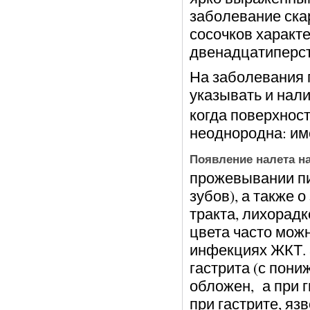
заболевание ска
сосочков характе
двенадцатиперст
На заболевания
указывать и на
когда поверхност
неоднородна: им
Появление налета н
прожевывании пи
зубов), а также 
тракта, лихорадк
цвета часто мож
инфекциях ЖКТ. 
гастрита (с пони
обложен, а при 
при гастрите, яз