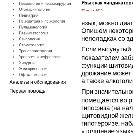
Язык как «индикатор
•
Неврология и нейрохирургия
•
Отоларингология
22 марта 2013
•
Педиатрия
язык, можно диа
•
Психиатрия и психология
•
Пульмонология
Опишем некоторы
•
Реаниматология
неполадках со з
•
Сексология
•
Стоматология
Если высунутый
•
Трансплантология
показателем заб
•
Урология и нефрология
•
Хирургия
функции щитовид
•
Эндокринология
дрожание может 
•
Офтальмология
а также алкоголи
Анализы и обследования
При значительн
Первая помощь
помещается во р
гипофиза (на на
щитовидной желе
гипотероизе, на
утолщение языка