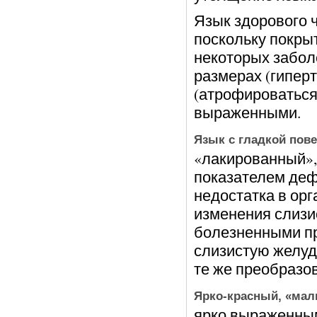
Язык здорового 
поскольку покры
некоторых заболе
размерах (гипер
(атрофироваться)
выраженными.
Язык с гладкой пов
«лакированный»,
показателем деф
недостатка в орг
изменения слизи
болезненными пр
слизистую желуд
те же преобразов
Ярко-красный, «ма
ярко выраженным