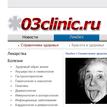
Ликбез
Новости
Справочники здоровья
Красота и здоровье
Лекарства
Ликбез
»
Справочники здоров
Болезни
•
Здоровый образ жизни
•
Акушерство и гинекология
•
Гастроэнтерология
•
Гематология и онкология
•
Генетика
•
Дерматология
•
Иммунология и аллергология
•
Инфекционные заболевания
•
Кардиология и ревматология