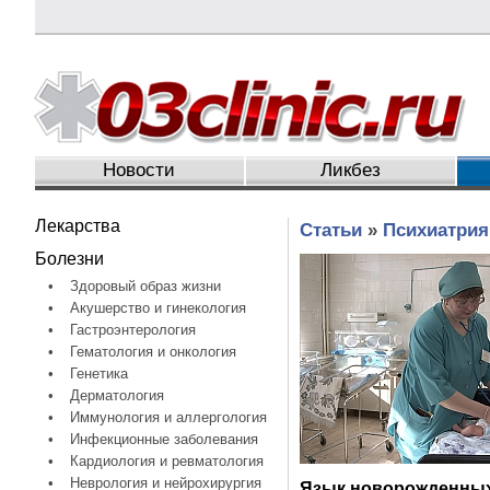
Новости
Ликбез
Лекарства
Статьи
»
Психиатрия
Болезни
•
Здоровый образ жизни
•
Акушерство и гинекология
•
Гастроэнтерология
•
Гематология и онкология
•
Генетика
•
Дерматология
•
Иммунология и аллергология
•
Инфекционные заболевания
•
Кардиология и ревматология
•
Неврология и нейрохирургия
Язык новорожденных 