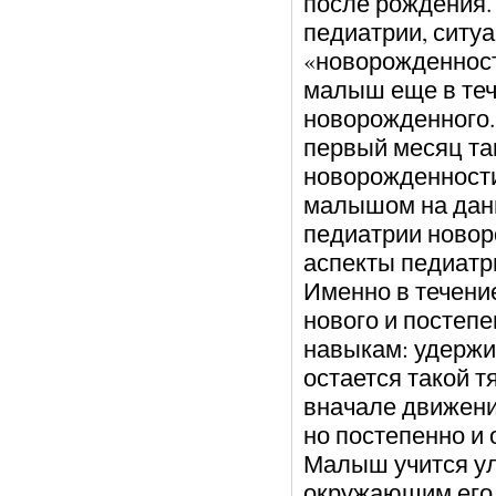
после рождения.
педиатрии, ситу
«новорожденност
малыш еще в теч
новорожденного.
первый месяц та
новорожденности»
малышом на данн
педиатрии новор
аспекты педиатри
Именно в течени
нового и постеп
навыкам: удержи
остается такой т
вначале движени
но постепенно и
Малыш учится улы
окружающим его, 