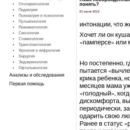
•
Отоларингология
понять?
•
Педиатрия
01 июля 2012
•
Психиатрия и психология
•
Пульмонология
интонации, что же
•
Реаниматология
Хочет ли он куш
•
Сексология
•
Стоматология
«памперсе» или 
•
Трансплантология
•
Урология и нефрология
•
Хирургия
Но постепенно, г
•
Эндокринология
•
Офтальмология
пытается «вычлен
Анализы и обследования
крика ребенка, н
Первая помощь
месяцев мама уже
«голодный», когд
дискомфорта, вы
периодически, з
одарить свою л
Ранее в статус 