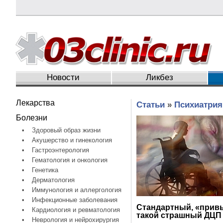
Новости
Ликбез
Лекарства
Статьи
»
Психиатрия
Болезни
•
Здоровый образ жизни
•
Акушерство и гинекология
•
Гастроэнтерология
•
Гематология и онкология
•
Генетика
•
Дерматология
•
Иммунология и аллергология
•
Инфекционные заболевания
Стандартный, «прив
•
Кардиология и ревматология
такой страшный ДЦП
•
Неврология и нейрохирургия