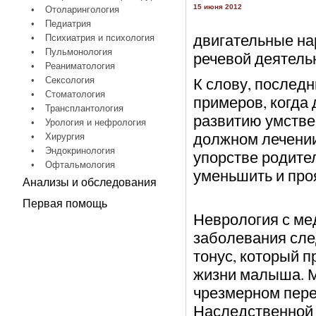
15 июня 2012
•
Отоларингология
•
Педиатрия
двигательные на
•
Психиатрия и психология
•
Пульмонология
речевой деятель
•
Реаниматология
К слову, последн
•
Сексология
•
Стоматология
примеров, когда
•
Трансплантология
развитию умстве
•
Урология и нефрология
должном лечении
•
Хирургия
•
Эндокринология
упорстве родите
•
Офтальмология
уменьшить и про
Анализы и обследования
Первая помощь
Неврология с ме
заболевания сл
тонус, который 
жизни малыша. 
чрезмерном пер
Наследственной 