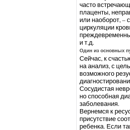
часто встречающ
плаценты, непра
или наоборот, –
циркуляции кров
преждевременные
и т.д.
Один из основных п
Сейчас, к счасть
на анализ, с це
возможного резу
диагностирования
Сосудистая невр
но способная ди
заболевания.
Вернемся к ресус
присутствие соо
ребенка. Если та