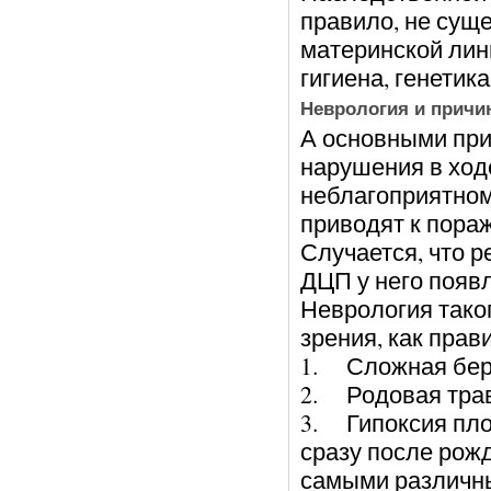
правило, не суще
материнской лини
гигиена, генетика
Неврология и причи
А основными пр
нарушения в ход
неблагоприятном
приводят к пора
Случается, что 
ДЦП у него появ
Неврология тако
зрения, как прав
1. Сложная бер
2. Родовая тра
3. Гипоксия пло
сразу после рож
самыми различны