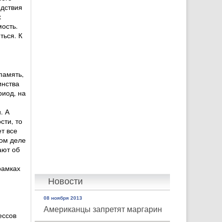
едствия
х
ость.
ться. К
память,
инства
риод, на
. А
сти, то
т все
мом деле
ают об
рамках
Новости
08 ноября 2013
Американцы запретят маргарин
ессов