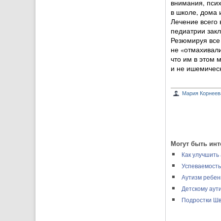
внимания, псих
в школе, дома 
Лечение всего
педиатрии закл
Резюмируя все 
не «отмахивалис
что им в этом 
и не ишемическ
Мария Корнеев
Могут быть инт
Как улучшить
Успеваемость
Аутизм ребен
Детскому аут
Подростки Ш