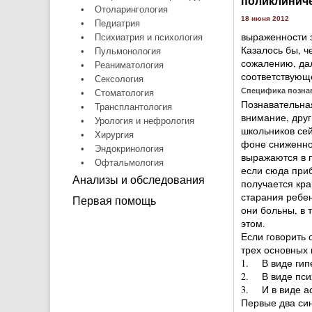
поликлиниче
•
Отоларингология
18 июня 2012
•
Педиатрия
выраженности з
•
Психиатрия и психология
Казалось бы, ч
•
Пульмонология
сожалению, дал
•
Реаниматология
соответствующ
•
Сексология
Специфика позна
•
Стоматология
Познавательная
•
Трансплантология
внимание, друг
•
Урология и нефрология
школьников сей
•
Хирургия
фоне сниженног
•
Эндокринология
выражаются в п
•
Офтальмология
если сюда приб
Анализы и обследования
получается кра
старания ребен
Первая помощь
они больны, в 
этом.
Если говорить 
трех основных 
1. В виде гип
2. В виде пси
3. И в виде а
Первые два си