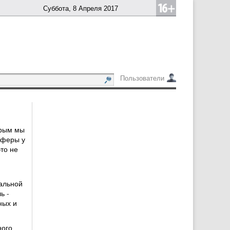
Суббота, 8 Апреля 2017
Пользователи
орым мы
сферы у
то не
альной
ь -
ных и
ного