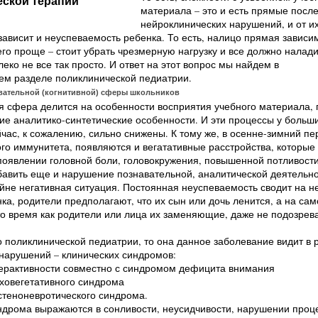
ской терапии
материала – это и есть прямые посл
нейроклинических нарушений, и от и
ависит и неуспеваемость ребенка. То есть, налицо прямая зависим
его проще – стоит убрать чрезмерную нагрузку и все должно налади
еко не все так просто. И ответ на этот вопрос мы найдем в
ем разделе поликлинической педиатрии.
вательной (когнитивной) сферы школьников
 сфера делится на особенности восприятия учебного материала, 
ие аналитико-синтетические особенности. И эти процессы у больш
час, к сожалению, сильно снижены. К тому же, в осенне-зимний пе
о иммунитета, появляются и вегатативные расстройства, которые
оявлении головной боли, головокружения, повышенной потливости
авить еще и нарушение познавательной, аналитической деятельно
йне негативная ситуация. Постоянная неуспеваемость сводит на не
ка, родители предполагают, что их сын или дочь ленится, а на са
то время как родители или лица их заменяющие, даже не подозрев
о поликлинической педиатрии, то она данное заболевание видит в 
нарушений – клинических синдромов:
ерактивности совместно с синдромом дефицита внимания
ховегетативного синдрома
стеноневротического синдрома.
ндрома выражаются в сонливости, неусидчивости, нарушении проц