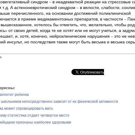
овегетативный синдром – в неадекватной реакции на стрессовые с
и т.д. А астеноневротический синдром – в вялости, слабости, сонли
 выше перечисленного, на основании достижений поликлиничской
ючается в приеме медикаментозных препаратов, в частности – Пан
вышесказанное, хотелось бы отметить, что, желательно, чтобы ро
ь» от своих детей, когда те не хотят или не могут учиться, а задум
мешает, и, хотя, конечно, нейроклинические нарушения – это не не
ий инсульт, но последствия также могут быть весьма и весьма сер
а
ересны:
 аппетит ребенка
 школьников непосредственно зависит от их физической активности
ка может спровоцировать мать
изму статистика отдает четвертое место
вейцарии признаны наиболее здоровыми