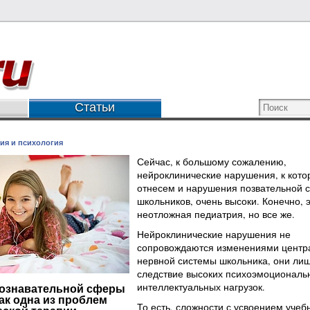
Статьи
ия и психология
Сейчас, к большому сожалению,
нейроклинические нарушения, к кот
отнесем и нарушения позвательной 
школьников, очень высоки. Конечно, э
неотложная педиатрия, но все же.
Нейроклинические нарушения не
сопровождаются изменениями центр
нервной системы школьника, они лиш
следствие высоких психоэмоциональ
интеллектуальных нагрузок.
познавательной сферы
ак одна из проблем
То есть, сложности с усвоением учеб