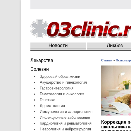
Новости
Ликбез
Лекарства
Статьи
»
Психиатр
Болезни
•
Здоровый образ жизни
•
Акушерство и гинекология
•
Гастроэнтерология
•
Гематология и онкология
•
Генетика
•
Дерматология
•
Иммунология и аллергология
•
Инфекционные заболевания
Коррекция 
•
Кардиология и ревматология
школьника к
•
Неврология и нейрохирургия