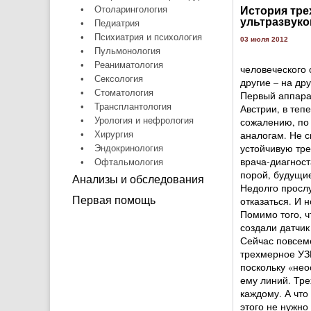
•
Отоларингология
История тре
ультразвуко
•
Педиатрия
•
Психиатрия и психология
03 июля 2012
•
Пульмонология
•
Реаниматология
человеческого 
•
Сексология
другие – на др
•
Стоматология
Первый аппара
•
Трансплантология
Австрии, в теп
•
Урология и нефрология
сожалению, по
аналогам. Не с
•
Хирургия
устойчивую тре
•
Эндокринология
врача-диагност
•
Офтальмология
порой, будущи
Анализы и обследования
Недолго прослу
Первая помощь
отказаться. И 
Помимо того, ч
создали датчик
Сейчас повсеме
трехмерное УЗ
поскольку «нео
ему линий. Тре
каждому. А что
этого не нужно