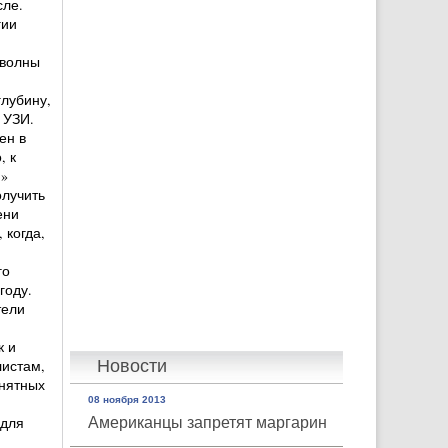
сле.
гии
 волны
глубину,
 УЗИ.
ен в
, к
м»
олучить
ени
 когда,
го
году.
тели
к и
листам,
Новости
онятных
08 ноября 2013
 для
Американцы запретят маргарин