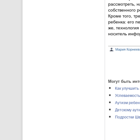
рассмотреть, н
собственного р
Кроме того, т
ребенка: его п
же, технология
носитель инфор
Мария Корнеев
Могут быть инт
Как улучшить
Успеваемость
Аутизм ребен
Детскому аут
Подростки Ш