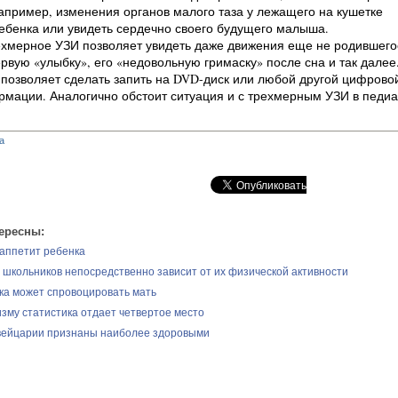
апример, изменения органов малого таза у лежащего на кушетке
ебенка или увидеть сердечно своего будущего малыша.
рехмерное УЗИ позволяет увидеть даже движения еще не родившего
ервую «улыбку», его «недовольную гримаску» после сна и так далее.
 позволяет сделать запить на DVD-диск или любой другой цифрово
мации. Аналогично обстоит ситуация и с трехмерным УЗИ в педиа
а
ересны:
 аппетит ребенка
 школьников непосредственно зависит от их физической активности
ка может спровоцировать мать
изму статистика отдает четвертое место
вейцарии признаны наиболее здоровыми