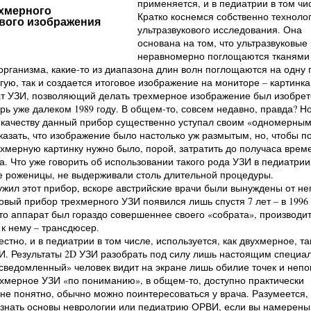
применяется, и в педиатрии в том чи
хмерного
Кратко коснемся собственно техноло
вого изображения
ультразвукового исследования. Она
основана на том, что ультразвуковые
неравномерно поглощаются тканями
организма, какие-то из диапазона длин волн поглощаются на одну 
угую, так и создается итоговое изображение на мониторе – картинка
т УЗИ, позволяющий делать трехмерное изображение был изобрет
ерь уже далеком 1989 году. В общем-то, совсем недавно, правда? Но
 качеству данный прибор существенно уступал своим «одномерны
казать, что изображение было настолько уж размытым, но, чтобы п
хмерную картинку нужно было, порой, затратить до получаса врем
а. Что уже говорить об использовании такого рода УЗИ в педиатрии,
е роженицы, не выдерживали столь длительной процедуры.
жил этот прибор, вскоре австрийские врачи были вынуждены от не
новый прибор трехмерного УЗИ появился лишь спустя 7 лет – в 1996 
то аппарат был гораздо совершеннее своего «собрата», производи
 к нему – трансдюсер.
стно, и в педиатрии в том числе, используется, как двухмерное, та
И. Результаты 2D УЗИ разобрать под силу лишь настоящим специа
сведомленный» человек видит на экране лишь обилие точек и неп
хмерное УЗИ «по пониманию», в общем-то, доступно практически
 не понятно, обычно можно поинтересоваться у врача. Разумеется,
 знать основы неврологии или педиатрию ОРВИ, если вы намерены