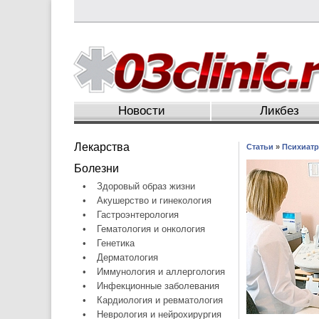
Новости
Ликбез
Лекарства
Статьи
»
Психиатр
Болезни
•
Здоровый образ жизни
•
Акушерство и гинекология
•
Гастроэнтерология
•
Гематология и онкология
•
Генетика
•
Дерматология
•
Иммунология и аллергология
•
Инфекционные заболевания
•
Кардиология и ревматология
•
Неврология и нейрохирургия