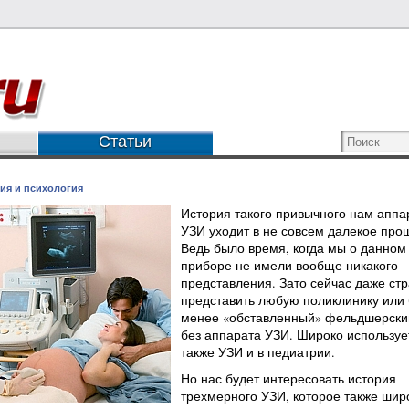
Статьи
ия и психология
История такого привычного нам аппа
УЗИ уходит в не совсем далекое про
Ведь было время, когда мы о данном
приборе не имели вообще никакого
представления. Зато сейчас даже ст
представить любую поликлинику или 
менее «обставленный» фельдшерский
без аппарата УЗИ. Широко используе
также УЗИ и в педиатрии.
Но нас будет интересовать история
трехмерного УЗИ, которое также шир