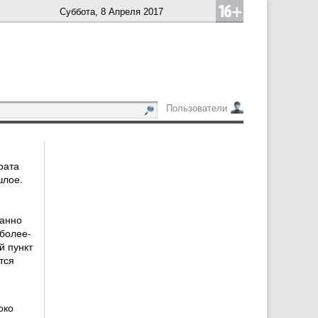
Суббота, 8 Апреля 2017
Пользователи
рата
шлое.
ранно
более-
 пункт
тся
око