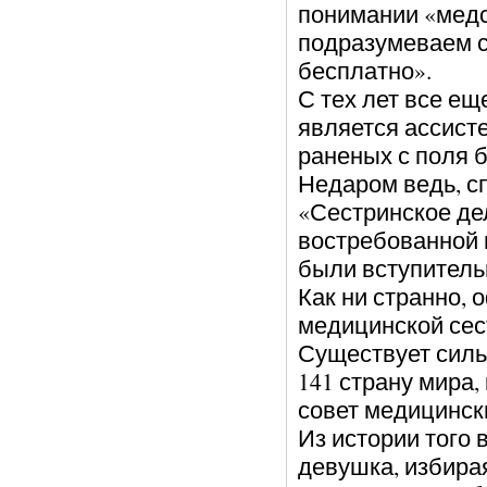
понимании «медс
подразумеваем се
бесплатно».
С тех лет все ещ
является ассисте
раненых с поля б
Недаром ведь, с
«Сестринское де
востребованной 
были вступитель
Как ни странно,
медицинской сест
Существует силь
141 страну мира
совет медицински
Из истории того 
девушка, избирая