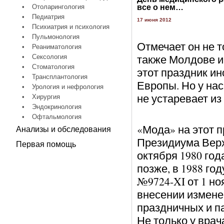
•
Отоларингология
все о нем…
•
Педиатрия
17 июня 2012
•
Психиатрия и психология
•
Пульмонология
Отмечает он не т
•
Реаниматология
также Молдове и
•
Сексология
•
Стоматология
этот праздник ин
•
Трансплантология
Европы. Но у нас
•
Урология и нефрология
не устаревает из 
•
Хирургия
•
Эндокринология
•
Офтальмология
«Мода» на этот 
Анализы и обследования
Президиума Верх
Первая помощь
октября 1980 год
позже, в 1988 го
№9724-XI от 1 но
внесении измене
праздничных и п
Не только у врач