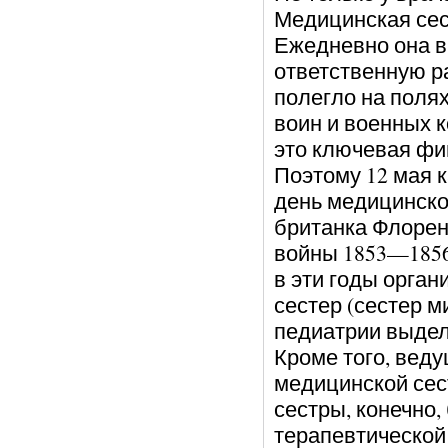
Медицинская сес
Ежедневно она в
ответственную р
полегло на поля
воин и военных к
это ключевая фиг
Поэтому 12 мая 
день медицинско
британка Флорен
войны 1853—1856
в эти годы орга
сестер (сестер м
педиатрии выдел
Кроме того, вед
медицинской сест
сестры, конечно,
терапевтической