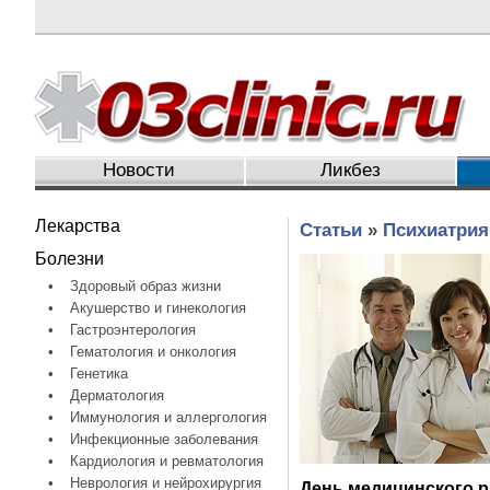
Новости
Ликбез
Лекарства
Статьи
»
Психиатрия
Болезни
•
Здоровый образ жизни
•
Акушерство и гинекология
•
Гастроэнтерология
•
Гематология и онкология
•
Генетика
•
Дерматология
•
Иммунология и аллергология
•
Инфекционные заболевания
•
Кардиология и ревматология
•
Неврология и нейрохирургия
День медицинского р