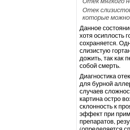
Отек мягкого не
Отек слизистой
которые можно 
Данное состояни
хотя осиплость г
сохраняется. Од
слизистую горта
дожить, так как 
собой смерть.
Диагностика оте
для бурной алле
случаев сложнос
картина остро во
склонность к пр
эффект при прим
препаратов, рез
(определяется с