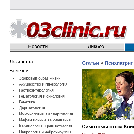
Новости
Ликбез
Лекарства
Статьи
»
Психиатрия
Болезни
•
Здоровый образ жизни
•
Акушерство и гинекология
•
Гастроэнтерология
•
Гематология и онкология
•
Генетика
•
Дерматология
•
Иммунология и аллергология
•
Инфекционные заболевания
•
Кардиология и ревматология
Симптомы отека Кви
•
Неврология и нейрохирургия