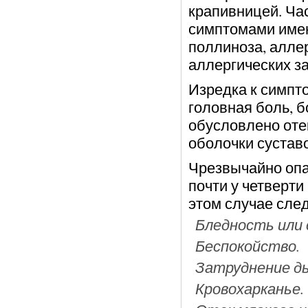
крапивницей. Ча
симптомами имею
поллиноза, аллер
аллергических з
Изредка к симпт
головная боль, б
обусловлено оте
оболочки суставо
Чрезвычайно опас
почти у четверти
этом случае сле
Бледность или
Беспокойство.
Затруднение ды
Кровохарканье.