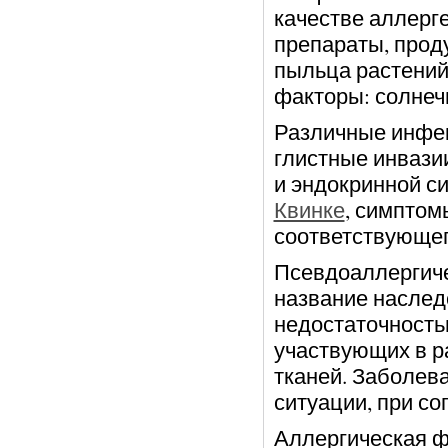
качестве аллерг
препараты, прод
пыльца растений
факторы: солнеч
Различные инфек
глистные инвази
и эндокринной с
Квинке
, симптом
соответствующег
Псевдоаллергиче
название наслед
недостаточность
участвующих в р
тканей. Заболев
ситуации, при с
Аллергическая фо