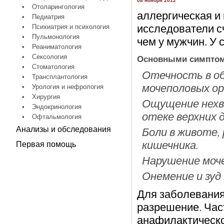
08 ноября 2012
•
Отоларингология
аллергическая и
•
Педиатрия
исследователи сч
•
Психиатрия и психология
•
Пульмонология
чем у мужчин. У 
•
Реаниматология
•
Сексология
Основными симптом
•
Стоматология
Отечность в обл
•
Трансплантология
мочеполовых орг
•
Урология и нефрология
•
Хирургия
Ощущение нехва
•
Эндокринология
отеке верхних 
•
Офтальмология
Боли в животе,
Анализы и обследования
кишечника.
Первая помощь
Нарушение моче
Онемение и зуд
Для заболевания
разрешение. Час
анафилактическо