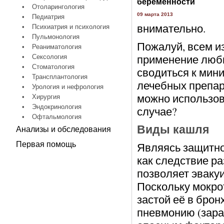
беременности
•
Отоларингология
09 марта 2013
•
Педиатрия
внимательно.
•
Психиатрия и психология
•
Пульмонология
Пожалуй, всем и
•
Реаниматология
применение люб
•
Сексология
•
Стоматология
сводиться к мини
•
Трансплантология
лечебных препар
•
Урология и нефрология
можно использова
•
Хирургия
•
Эндокринология
случае?
•
Офтальмология
Виды кашля
Анализы и обследования
Первая помощь
Являясь защитно
как следствие р
позволяет эваку
Поскольку мокро
застой её в бро
пневмонию (зараж