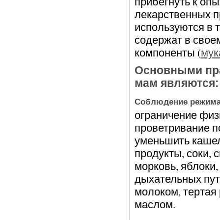
прибегнуть к оп
лекарственных п
используются в т
содержат в свое
компоненты (
мук
Основными пра
мам являются:
Соблюдение режима
ограничение физ
проветривание п
уменьшить кашел
продукты, соки, 
морковь, яблоки,
дыхательных пут
молоком, тертая 
маслом.