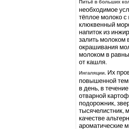
Питьё в больших ко
необходимое усл
тёплое молоко с
клюквенный морс
напиток из инжир
залить молоком в
окрашивания мол
молоком в равны
от кашля.
. Их про
Ингаляции
повышенной темп
в день, в течени
отварной картофе
подорожник, зве
тысячелистник, м
качестве альтер
ароматические м