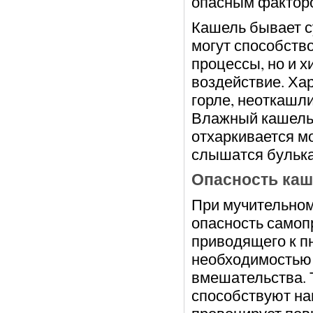
опасным факторо
Кашель бывает с
могут способств
процессы, но и х
воздействие. Ха
горле, неоткашли
Влажный кашель 
отхаркивается м
слышатся бульк
Опасность каш
При мучительном
опасность самоп
приводящего к п
необходимостью 
вмешательства. Т
способствуют на