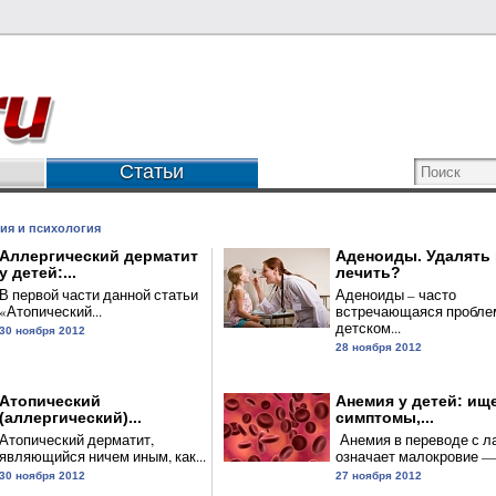
Статьи
ия и психология
Аллергический дерматит
Аденоиды. Удалять
у детей:...
лечить?
В первой части данной статьи
Аденоиды – часто
«Атопический...
встречающаяся пробле
детском...
30 ноября 2012
28 ноября 2012
Атопический
Анемия у детей: ищ
(аллергический)...
симптомы,...
Атопический дерматит,
Анемия в переводе с л
являющийся ничем иным, как...
означает малокровие —.
30 ноября 2012
27 ноября 2012