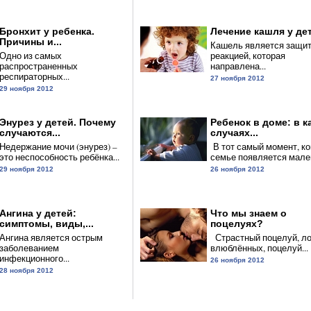
Бронхит у ребенка.
Лечение кашля у дете
Причины и...
Кашель является защи
Одно из самых
реакцией, которая
распространенных
направлена...
респираторных...
27 ноября 2012
29 ноября 2012
Энурез у детей. Почему
Ребенок в доме: в к
случаются...
случаях...
Недержание мочи (энурез) –
В тот самый момент, ко
это неспособность ребёнка...
семье появляется мален
29 ноября 2012
26 ноября 2012
Ангина у детей:
Что мы знаем о
симптомы, виды,...
поцелуях?
Ангина является острым
Страстный поцелуй, ло
заболеванием
влюблённых, поцелуй...
инфекционного...
26 ноября 2012
28 ноября 2012