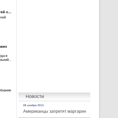
й с...
тной
аких
гда в
ький...
бзание
Новости
08 ноября 2013
Американцы запретят маргарин