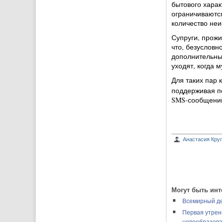
бытового харак
ограничиваются
количество не
Супруги, прожи
что, безусловн
дополнительны
уходят, когда 
Для таких пар
поддерживая по
SMS-сообщений
Анастасия Кру
Могут быть инт
Всемирный де
Первая утрен