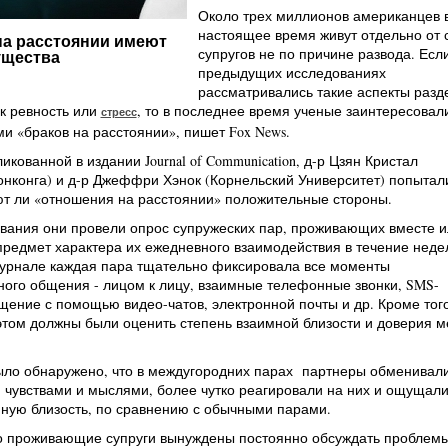
Около трех миллионов американцев 
настоящее время живут отдельно от 
а расстоянии имеют
супругов не по причине развода. Если
ущества
предыдущих исследованиях
рассматривались такие аспекты разд
к ревность или
, то в последнее время ученые заинтересовал
стресс
 «браков на расстоянии», пишет Fox News.
икованной в издании Journal of Communication, д-р Цзян Кристал
онконга) и д-р Джеффри Хэнок (Корнельский Университет) попытал
ют ли «отношения на расстоянии» положительные стороны.
ования они провели опрос супружеских пар, проживающих вместе и
предмет характера их ежедневного взаимодействия в течение неде
урнале каждая пара тщательно фиксировала все моменты
ого общения - лицом к лицу, взаимные телефонные звонки, SMS-
ение с помощью видео-чатов, электронной почты и др. Кроме того
этом должны были оценить степень взаимной близости и доверия 
было обнаружено, что в междугородних парах партнеры обменивал
 чувствами и мыслями, более чутко реагировали на них и ощущал
ную близость, по сравнению с обычными парами.
о проживающие супруги вынуждены постоянно обсуждать проблем