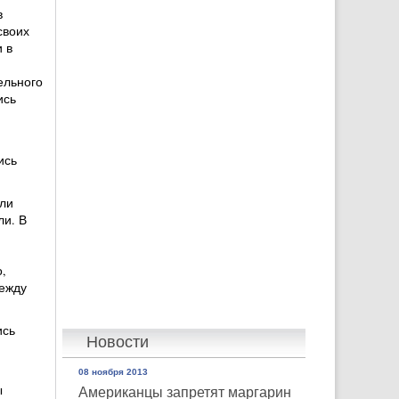
в
своих
 в
ельного
ись
ись
ли
ли. В
,
между
ись
Новости
и
08 ноября 2013
ы
Американцы запретят маргарин