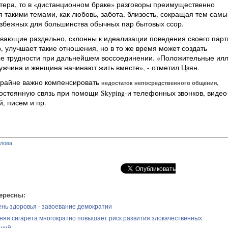
тера, то в «дистанционном браке» разговоры преимущественно
 такими темами, как любовь, забота, близость, сокращая тем сам
избежных для большинства обычных пар бытовых ссор.
вающие раздельно, склонны к идеализации поведения своего парт
о, улучшает такие отношения, но в то же время может создать
е трудности при дальнейшем воссоединении. «Положительные ил
мужчина и женщина начинают жить вместе», - отметил Цзян.
 крайне важно компенсировать
,
недостаток непосредственного общения
стоянную связь при помощи Skyping-и телефонных звонков, видео-
, писем и пр.
глова
ересны:
нь здоровья - завоевание демократии
няя сигарета многократно повышает риск развития злокачественных