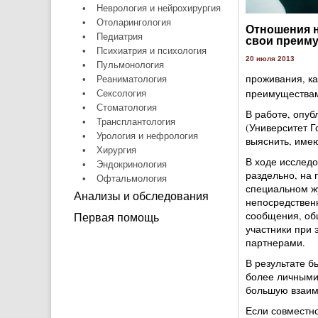
•
Неврология и нейрохирургия
•
Отоларингология
Отношения н
•
Педиатрия
свои преим
•
Психиатрия и психология
20 июля 2013
•
Пульмонология
проживания, ка
•
Реаниматология
преимуществами
•
Сексология
•
Стоматология
В работе, опубл
•
Трансплантология
(Университет Г
•
Урология и нефрология
выяснить, име
•
Хирургия
В ходе исслед
•
Эндокринология
раздельно, на 
•
Офтальмология
специальном ж
Анализы и обследования
непосредственн
сообщения, общ
Первая помощь
участники при 
партнерами.
В результате 
более личными
большую взаим
Если совместн