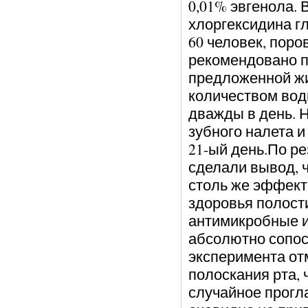
0,01% эвгенола. 
хлоргексидина гл
60 человек, пор
рекомендовано п
предложенной жи
количеством вод
дважды в день. 
зубного налета и
21-ый день.По р
сделали вывод, ч
столь же эффекти
здоровья полост
антимикробные и
абсолютно сопос
эксперимента отм
полоскания рта, 
случайное прогл