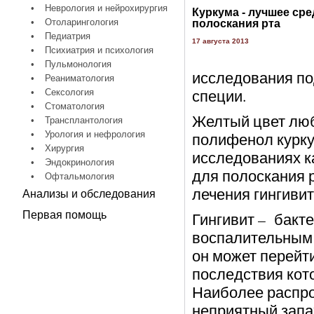
•
Неврология и нейрохирургия
Куркума - лучшее сре
•
Отоларингология
полоскания рта
•
Педиатрия
17 августа 2013
•
Психиатрия и психология
•
Пульмонология
исследования по
•
Реаниматология
специи.
•
Сексология
•
Стоматология
Желтый цвет люб
•
Трансплантология
•
Урология и нефрология
полифенол курку
•
Хирургия
исследованиях к
•
Эндокринология
для полоскания 
•
Офтальмология
лечения гингивит
Анализы и обследования
Первая помощь
Гингивит – бакт
воспалительным п
он может перейти
последствия кот
Наиболее распро
неприятный запах