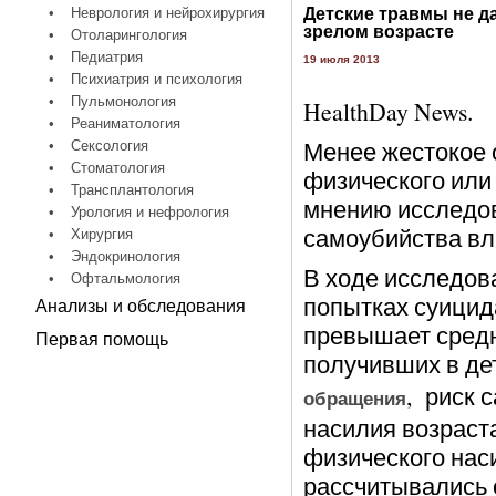
•
Неврология и нейрохирургия
Детские травмы не д
зрелом возрасте
•
Отоларингология
•
Педиатрия
19 июля 2013
•
Психиатрия и психология
•
Пульмонология
HealthDay News.
•
Реаниматология
Менее жестокое 
•
Сексология
•
Стоматология
физического или
•
Трансплантология
мнению исследов
•
Урология и нефрология
самоубийства вли
•
Хирургия
•
Эндокринология
В ходе исследова
•
Офтальмология
попытках суицид
Анализы и обследования
превышает средни
Первая помощь
получивших в де
, риск 
обращения
насилия возрастал
физического наси
рассчитывались с