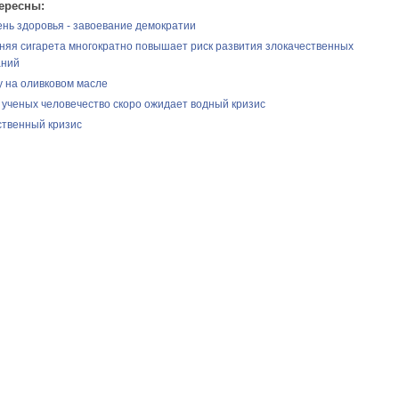
ересны:
нь здоровья - завоевание демократии
няя сигарета многократно повышает риск развития злокачественных
аний
у на оливковом масле
 ученых человечество скоро ожидает водный кризис
ственный кризис