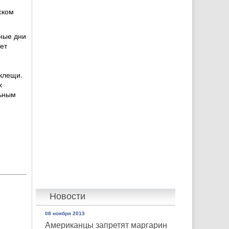
ском
ные дни
ет
 клещи.
х
льным
Новости
08 ноября 2013
Американцы запретят маргарин