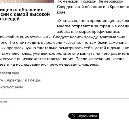
Тюменской, Томской, Кемеровской,
Свердловской областях и в Краснояр
нищенко обозначил
крае.
сии с самой высокой
ю клещей
«Учитывая, что в предстоящие выход
многие отправятся за город, не следу
забывать о мерах профилактики.
ть крайне внимательными. Следует носить одежду, максимально
ло. Не стоит ходить в лес, если известно, что там были замечены
ых прогулок нужно тщательно осматривать себя, детей и домашни
 замечено, клещ уже впился, желательно капнуть на него растите
м случае он извлекается гораздо легче. После извлечения, клеща
везти на исследование», - рекомендовал Онищенко.
овости про:
Ч инфекции в Греции
экосистемы
глова