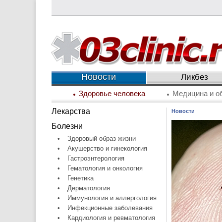
Новости
Ликбез
Здоровье человека
Медицина и о
Лекарства
Новости
Болезни
•
Здоровый образ жизни
•
Акушерство и гинекология
•
Гастроэнтерология
•
Гематология и онкология
•
Генетика
•
Дерматология
•
Иммунология и аллергология
•
Инфекционные заболевания
•
Кардиология и ревматология