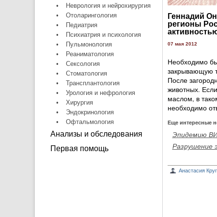
•
Неврология и нейрохирургия
•
Отоларингология
Геннадий О
регионы Рос
•
Педиатрия
активность
•
Психиатрия и психология
•
Пульмонология
07 мая 2012
•
Реаниматология
Необходимо бы
•
Сексология
закрывающую те
•
Стоматология
После загородн
•
Трансплантология
животных. Если
•
Урология и нефрология
маслом, в тако
•
Хирургия
необходимо от
•
Эндокринология
•
Офтальмология
Еще интересные н
Анализы и обследования
Эпидемию ВИ
Разрушение 
Первая помощь
Анастасия Кру