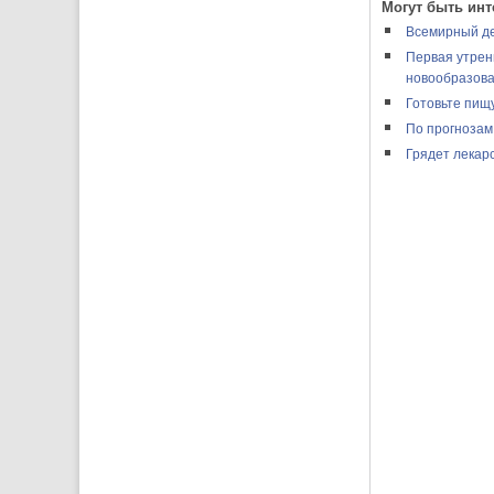
Могут быть инт
Всемирный де
Первая утрен
новообразов
Готовьте пищ
По прогнозам
Грядет лекар