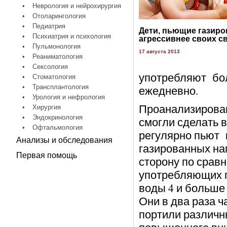
•
Неврология и нейрохирургия
•
Отоларингология
•
Педиатрия
Дети, пьющие газиро
•
Психиатрия и психология
агрессивнее своих с
•
Пульмонология
17 августа 2013
•
Реаниматология
•
Сексология
употребляют бол
•
Стоматология
•
Трансплантология
ежедневно.
•
Урология и нефрология
Проанализирова
•
Хирургия
•
Эндокринология
смогли сделать 
•
Офтальмология
регулярно пьют 
Анализы и обследования
газированных на
Первая помощь
сторону по сравн
употребляющих 
воды 4 и больше 
Они в два раза ч
портили различн