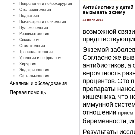
•
Неврология и нейрохирургия
Антибиотики у детей
•
Отоларингология
вызывать экзему
•
Педиатрия
23 июля 2013
•
Психиатрия и психология
•
Пульмонология
возможной связи
•
Реаниматология
предшествующим
•
Сексология
•
Стоматология
Экземой заболева
•
Трансплантология
Согласно же выв
•
Урология и нефрология
антибиотиков, а
•
Хирургия
•
Эндокринология
вероятность разв
•
Офтальмология
процентов. Это п
Анализы и обследования
препараты нано
Первая помощь
кишечника, что н
иммунной систем
отношении
прием 
беременности, и
Результаты иссле