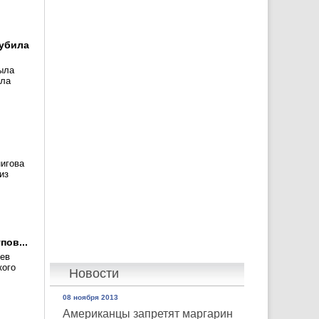
 убила
ыла
ала
нигова
из
пов...
чев
кого
Новости
08 ноября 2013
Американцы запретят маргарин