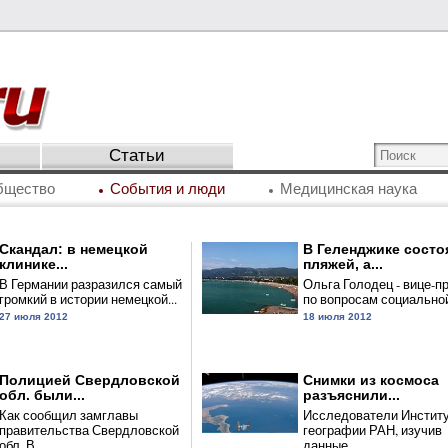
Статьи
бщество
События и люди
Медицинская наука
Скандал: в немецкой
В Геленджике состо
клинике...
пляжей, а...
В Германии разразился самый
Ольга Голодец - вице-п
громкий в истории немецкой...
по вопросам социальной.
27 июля 2012
18 июля 2012
Полицией Свердловской
Снимки из космоса
обл. были...
разъяснили...
Как сообщил замглавы
Исследователи Инстит
правительства Свердловской
географии РАН, изучив
обл. В...
данные,...