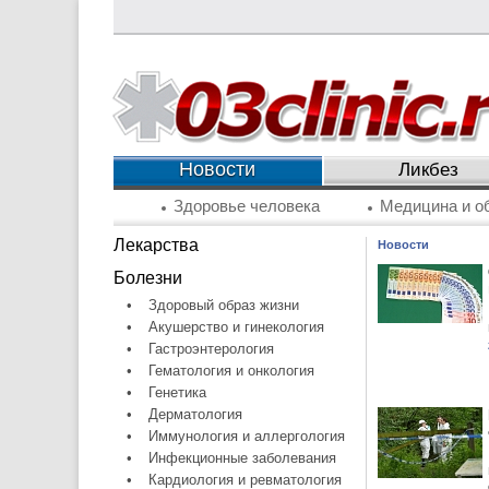
Новости
Ликбез
Здоровье человека
Медицина и о
Лекарства
Новости
Болезни
•
Здоровый образ жизни
•
Акушерство и гинекология
•
Гастроэнтерология
•
Гематология и онкология
•
Генетика
•
Дерматология
•
Иммунология и аллергология
•
Инфекционные заболевания
•
Кардиология и ревматология