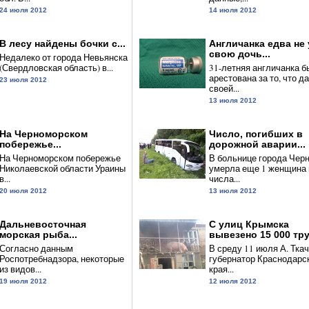
24 июля 2012
14 июля 2012
В лесу найдены бочки с...
Англичанка едва не
свою дочь...
Недалеко от города Невьянска
(Свердловская область) в...
31-летняя англичанка б
арестована за то, что д
23 июля 2012
своей...
13 июля 2012
На Черноморском
Число, погибших в
побережье...
дорожной аварии...
На Черноморском побережье
В больнице города Чер
Николаевской области Ураины
умерла еще 1 женщина 
в...
числа...
20 июля 2012
13 июля 2012
Дальневосточная
С улиц Крымска
морская рыба...
вывезено 15 000 тру
Согласно данным
В среду 11 июля А. Тка
Роспотребнадзора, некоторые
губернатор Краснодарс
из видов...
края...
19 июля 2012
12 июля 2012