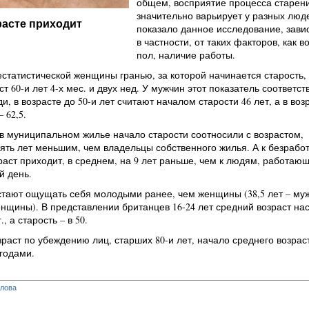
общем, восприятие процесса старен
значительно варьирует у разных люде
расте приходит
показало данное исследование, завис
в частности, от таких факторов, как во
пол, наличие работы.
естатистической женщины гранью, за которой начинается старость,
т 60-и лет 4-х мес. и двух нед. У мужчин этот показатель соответст
и, в возрасте до 50-и лет считают началом старости 46 лет, а в воз
 62,5.
 муниципальном жилье начало старости соотносили с возрастом,
ять лет меньшим, чем владельцы собственного жилья. А к безрабо
раст приходит, в среднем, на 9 лет раньше, чем к людям, работаю
й день.
тают ощущать себя молодыми ранее, чем женщины (38,5 лет – му
 женщины). В представлении британцев 16-24 лет средний возраст на
, а старость – в 50.
раст по убеждению лиц, старших 80-и лет, начало среднего возрас
 годами.
глова