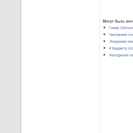
Могут быть инт
Глава Johnson
Чиновники от
Эпидемия неи
К бюджету эт
Нападение на