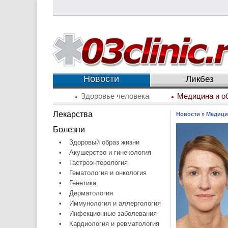
Новости
Ликбез
Здоровье человека
Медицина и о
Лекарства
Новости
»
Медици
Болезни
•
Здоровый образ жизни
•
Акушерство и гинекология
•
Гастроэнтерология
•
Гематология и онкология
•
Генетика
•
Дерматология
•
Иммунология и аллергология
•
Инфекционные заболевания
•
Кардиология и ревматология