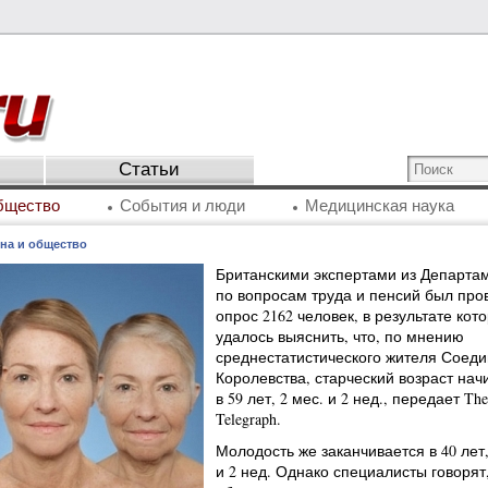
Статьи
бщество
События и люди
Медицинская наука
на и общество
Британскими экспертами из Департа
по вопросам труда и пенсий был про
опрос 2162 человек, в результате кот
удалось выяснить, что, по мнению
среднестатистического жителя Соеди
Королевства, старческий возраст нач
в 59 лет, 2 мес. и 2 нед., передает The
Telegraph.
Молодость же заканчивается в 40 лет,
и 2 нед. Однако специалисты говорят,