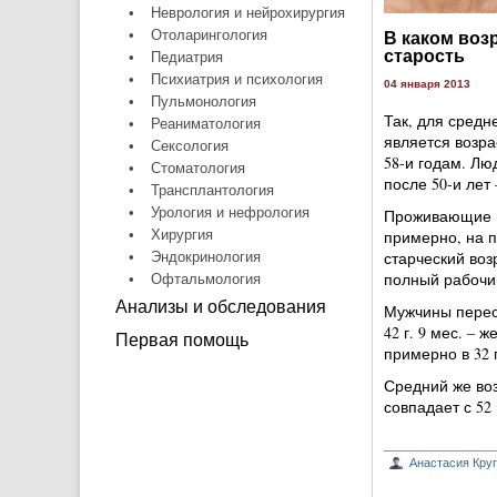
•
Неврология и нейрохирургия
•
Отоларингология
В каком воз
старость
•
Педиатрия
•
Психиатрия и психология
04 января 2013
•
Пульмонология
Так, для средн
•
Реаниматология
является возрас
•
Сексология
58-и годам. Люд
•
Стоматология
после 50-и лет –
•
Трансплантология
•
Урология и нефрология
Проживающие в
•
Хирургия
примерно, на п
старческий воз
•
Эндокринология
полный рабочи
•
Офтальмология
Анализы и обследования
Мужчины перес
42 г. 9 мес. –
Первая помощь
примерно в 32 г.
Средний же воз
совпадает с 52
Анастасия Кру