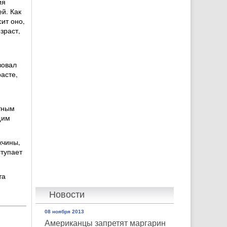
ия
й. Как
ит оно,
зраст,
вовал
расте,
тным
щим
жчины,
ступает
та
Новости
08 ноября 2013
Американцы запретят маргарин