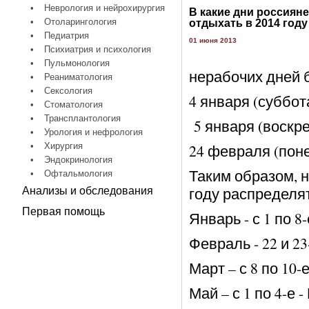
•
Неврология и нейрохирургия
В какие дни россияне
•
Отоларингология
отдыхать в 2014 году
•
Педиатрия
01 июня 2013
•
Психиатрия и психология
•
Пульмонология
нерабочих дней 
•
Реаниматология
•
Сексология
4 января (суббота
•
Стоматология
•
Трансплантология
5 января (воскре
•
Урология и нефрология
•
Хирургия
24 февраля (поне
•
Эндокринология
Таким образом, 
•
Офтальмология
году распределя
Анализы и обследования
Первая помощь
Январь - с 1 по 
Февраль - 22 и 2
Март – с 8 по 10
Май – с 1 по 4-е 