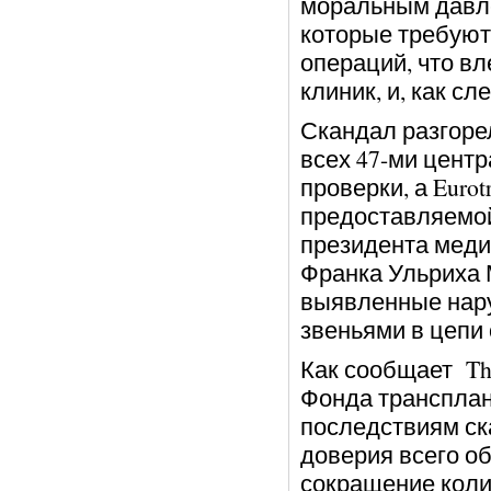
моральным давле
которые требуют
операций, что вл
клиник, и, как с
Скандал разгорел
всех 47-ми цент
проверки, а Eurot
предоставляемой
президента медиц
Франка Ульриха 
выявленные нар
звеньями в цепи
Как сообщает Th
Фонда трансплан
последствиям ск
доверия всего об
сокращение коли