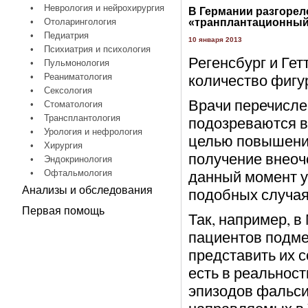
•
Неврология и нейрохирургия
В Германии разгорел
•
Отоларингология
«транплантационный
•
Педиатрия
10 января 2013
•
Психиатрия и психология
Регенсбург и Гет
•
Пульмонология
количество фигу
•
Реаниматология
•
Сексология
Врачи перечисле
•
Стоматология
•
Трансплантология
подозреваются в
•
Урология и нефрология
целью повышения
•
Хирургия
получение внеоч
•
Эндокринология
данный момент уж
•
Офтальмология
Анализы и обследования
подобных случая
Первая помощь
Так, например, 
пациентов подме
представить их 
есть в реальност
эпизодов фальси