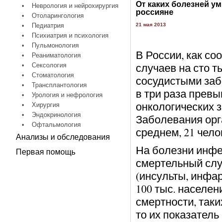
От каких болезней у
•
Неврология и нейрохирургия
россияне
•
Отоларингология
•
Педиатрия
21 мая 2013
•
Психиатрия и психология
•
Пульмонология
В России, как со
•
Реаниматология
случаев на сто т
•
Сексология
•
Стоматология
сосудистыми заб
•
Трансплантология
в три раза прев
•
Урология и нефрология
онкологических за
•
Хирургия
•
Эндокринология
Заболевания орг
•
Офтальмология
среднем, 21 чело
Анализы и обследования
На болезни инфе
Первая помощь
смертельный слу
(инсульты, инфарк
100 тыс. населен
смертности, таки
то их показатель