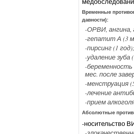
медобследование
Временные противо
давности):
-ОРВИ, ангина, 
-гепатит А (3 м
-пирсинг (1 год)
-удаление зуба (
-беременность и
мес. после зав
-менструация (5
-лечение антиб
-прием алкоголя 
Абсолютные противо
-носительство В
-злокачественн