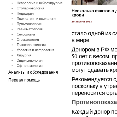
•
Неврология и нейрохирургия
•
Отоларингология
Несколько фактов о 
•
Педиатрия
крови
•
Психиатрия и психология
20 апреля 2013
•
Пульмонология
•
Реаниматология
стало одной из 
•
Сексология
в мире.
•
Стоматология
•
Трансплантология
Донором в РФ мо
•
Урология и нефрология
50 лет с весом,
•
Хирургия
•
Эндокринология
противопоказани
•
Офтальмология
могут сдавать кро
Анализы и обследования
Рекомендуется с
Первая помощь
поскольку в утр
переносится орг
Противопоказа
Каждый донор пе