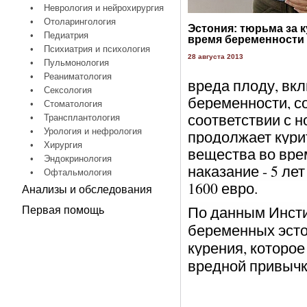
•
Неврология и нейрохирургия
•
Отоларингология
Эстония: тюрьма за к
•
Педиатрия
время беременности
•
Психиатрия и психология
28 августа 2013
•
Пульмонология
•
Реаниматология
вреда плоду, вк
•
Сексология
беременности, 
•
Стоматология
соответствии с 
•
Трансплантология
•
Урология и нефрология
продолжает кури
•
Хирургия
вещества во врем
•
Эндокринология
наказание - 5 л
•
Офтальмология
1600 евро.
Анализы и обследования
По данным Инстит
Первая помощь
беременных эстон
курения, которо
вредной привычко