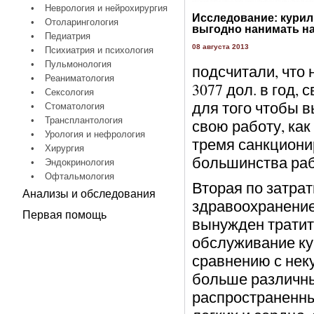
•
Неврология и нейрохирургия
Исследование: кури
•
Отоларингология
выгодно нанимать на
•
Педиатрия
08 августа 2013
•
Психиатрия и психология
•
Пульмонология
подсчитали, что 
•
Реаниматология
3077 дол. в год,
•
Сексология
для того чтобы 
•
Стоматология
•
Трансплантология
свою работу, как
•
Урология и нефрология
тремя санкцион
•
Хирургия
большинства раб
•
Эндокринология
•
Офтальмология
Вторая по затрат
Анализы и обследования
здравоохранение
Первая помощь
вынужден тратит
обслуживание ку
сравнению с нек
больше различны
распространенны