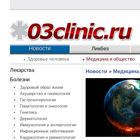
Новости
Ликбез
Здоровье человека
Медицина и общество
Лекарства
Новости
»
Медицина
Болезни
•
Здоровый образ жизни
•
Акушерство и гинекология
•
Гастроэнтерология
•
Гематология и онкология
•
Генетика
•
Дерматология
•
Иммунология и аллергология
•
Инфекционные заболевания
•
Кардиология и ревматология