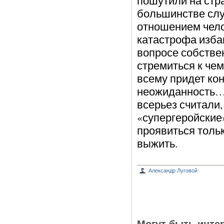
пошутили на стра
большинстве сл
отношением чело
катастрофа изба
вопросе собствен
стремиться к чем
всему придет кон
неожиданность… 
всерьез считали,
«супергеройские
проявиться тольк
выжить.
Александр Луговой