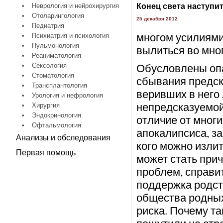
•
Неврология и нейрохирургия
Конец света наступит
•
Отоларингология
25 декабря 2012
•
Педиатрия
многом усилиями
•
Психиатрия и психология
•
Пульмонология
вылиться во мно
•
Реаниматология
Обусловлены опа
•
Сексология
•
Стоматология
сбывания предск
•
Трансплантология
веривших в него
•
Урология и нефрология
непредсказуемой.
•
Хирургия
•
Эндокринология
отличие от мног
•
Офтальмология
апокалипсиса, за
Анализы и обследования
кого можно изли
Первая помощь
может стать при
проблем, справи
поддержка родств
общества родных
риска. Почему та