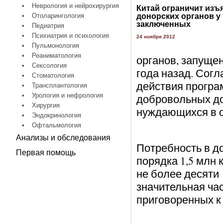
•
Неврология и нейрохирургия
Китай ограничит изъ
•
Отоларингология
донорских органов у
заключенных
•
Педиатрия
•
Психиатрия и психология
24 ноября 2012
•
Пульмонология
•
Реаниматология
органов, запуще
•
Сексология
года назад. Сог
•
Стоматология
действия програм
•
Трансплантология
•
Урология и нефрология
добровольных до
•
Хирургия
нуждающихся в 
•
Эндокринология
•
Офтальмология
Анализы и обследования
Потребность в д
Первая помощь
порядка 1,5 млн 
не более десяти 
значительная час
приговоренных к