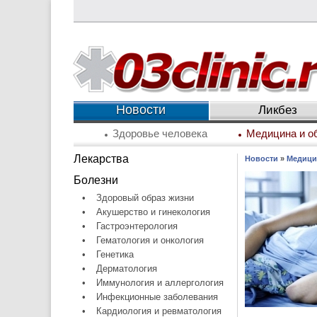
Новости
Ликбез
Здоровье человека
Медицина и о
Лекарства
Новости
»
Медици
Болезни
•
Здоровый образ жизни
•
Акушерство и гинекология
•
Гастроэнтерология
•
Гематология и онкология
•
Генетика
•
Дерматология
•
Иммунология и аллергология
•
Инфекционные заболевания
•
Кардиология и ревматология