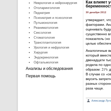
Как влияет 
•
Неврология и нейрохирургия
беременнос
•
Отоларингология
•
Педиатрия
30 декабря 2012
•
Психиатрия и психология
утверждает, чт
•
Пульмонология
факторами. Ан
•
Реаниматология
оценивать буд
•
Сексология
существенно в
•
Стоматология
показатель (но
•
Трансплантология
целью обеспеч
•
Урология и нефрология
Аналогичные вы
•
Хирургия
который вмест
•
Эндокринология
двенадцати тыс
•
Офтальмология
родила по одно
Анализы и обследования
образом: 21% 
В случае со «с
Первая помощь
вкусить запрет
разных сторонн
раза чаще.
Александр Луг