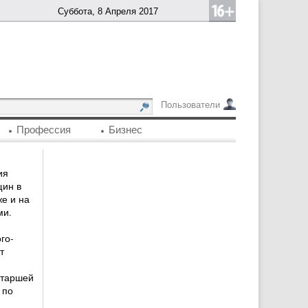
Суббота, 8 Апреля 2017
Пользователи
Профессия
Бизнес
ия
щин в
же и на
ми.
го-
т
старшей
 по