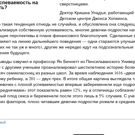
успеваемость на
сверстницами.
ть?
Доктор Кришна Упадъя, работающий 
Детском центре Джонса Хопкинса,
о такая тенденция отнюдь не случайна, и обусловлена она следую
ализируя собственную успеваемость, многие девочки-подростки н
ущие перспективы в плане финансового благополучия. Сделанные
лияют на линию дальнейшего поведения — одни стараются улучши
 их не так уж и много), другие же нередко идут на подсознательные 
ения будущего.
воды озвучил и профессор Ян Беннетт из Пенсильванского Универ
е с другими учеными проанализировал шестилетнюю историю боле
яч семиклассниц из разных школ. За время наблюдения 1616 «дво
му ребенку, а 201 — двух-трех. В итоге общая картина выглядела 
девочек с плохой успеваемостью впервые забеременели еще подро
ереднячками» этот показатель равен 12%, ну а отличницы соблазня
ный плод секса и беременели после этого лишь в 5% случаев. С уч
их факторов, плохо читавшие девочки-подростки рожали в среднем 
овой