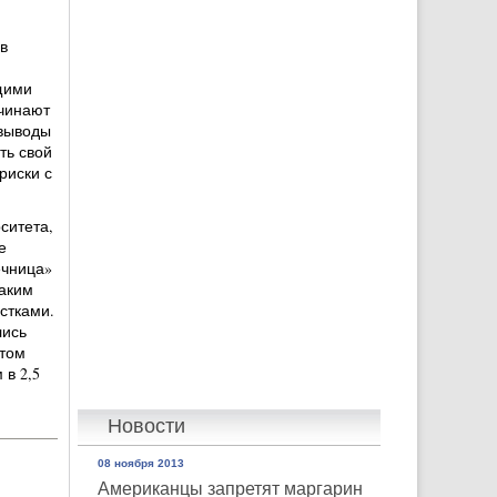
в
щими
ачинают
 выводы
ть свой
риски с
ситета,
е
ечница»
таким
стками.
лись
етом
в 2,5
Новости
08 ноября 2013
Американцы запретят маргарин