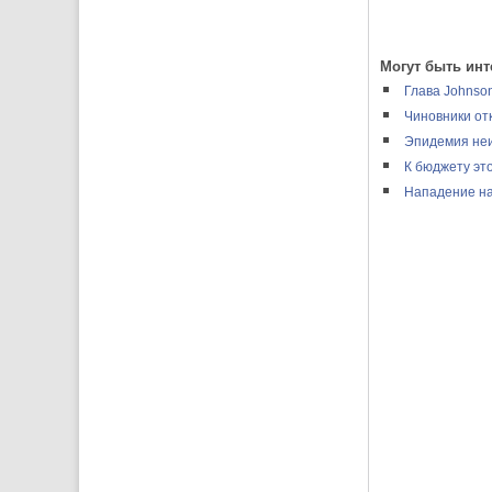
Могут быть инт
Глава Johnson
Чиновники от
Эпидемия неи
К бюджету эт
Нападение на