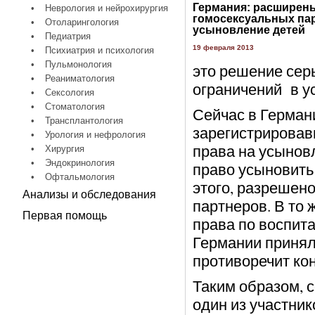
Германия: расширен
•
Неврология и нейрохирургия
гомосексуальных пар
•
Отоларингология
усыновление детей
•
Педиатрия
19 февраля 2013
•
Психиатрия и психология
•
Пульмонология
это решение сер
•
Реаниматология
ограничений в у
•
Сексология
•
Стоматология
Сейчас в Герман
•
Трансплантология
зарегистрировав
•
Урология и нефрология
права на усыновл
•
Хирургия
•
Эндокринология
право усыновить
•
Офтальмология
этого, разрешен
Анализы и обследования
партнеров. В то 
Первая помощь
права по воспит
Германии принял
противоречит ко
Таким образом, 
один из участник