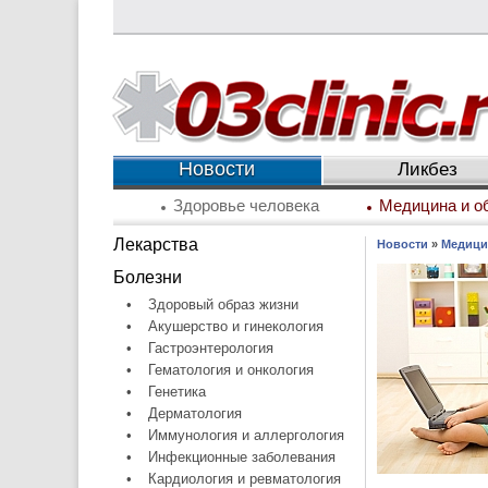
Новости
Ликбез
Здоровье человека
Медицина и о
Лекарства
Новости
»
Медици
Болезни
•
Здоровый образ жизни
•
Акушерство и гинекология
•
Гастроэнтерология
•
Гематология и онкология
•
Генетика
•
Дерматология
•
Иммунология и аллергология
•
Инфекционные заболевания
•
Кардиология и ревматология