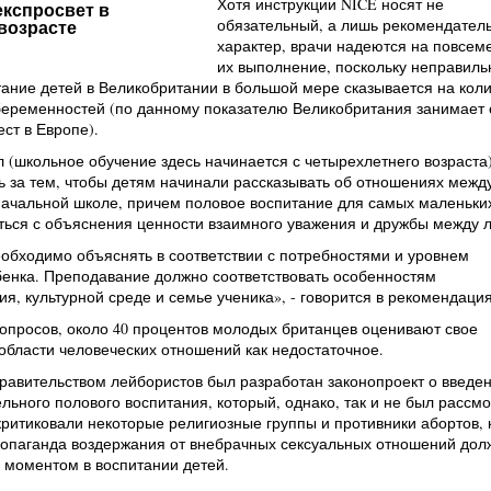
Хотя инструкции NICE носят не
експросвет в
обязательный, а лишь рекомендател
возрасте
характер, врачи надеются на повсем
их выполнение, поскольку неправиль
ание детей в Великобритании в большой мере сказывается на кол
беременностей (по данному показателю Великобритания занимает 
ст в Европе).
 (школьное обучение здесь начинается с четырехлетнего возраста
 за тем, чтобы детям начинали рассказывать об отношениях межд
начальной школе, причем половое воспитание для самых маленьки
ться с объяснения ценности взаимного уважения и дружбы между 
обходимо объяснять в соответствии с потребностями и уровнем
бенка. Преподавание должно соответствовать особенностям
я, культурной среде и семье ученика», - говорится в рекомендаци
опросов, около 40 процентов молодых британцев оценивают свое
области человеческих отношений как недостаточное.
авительством лейбористов был разработан законопроект о введен
льного полового воспитания, который, однако, так и не был рассмо
критиковали некоторые религиозные группы и противники абортов,
ропаганда воздержания от внебрачных сексуальных отношений дол
 моментом в воспитании детей.