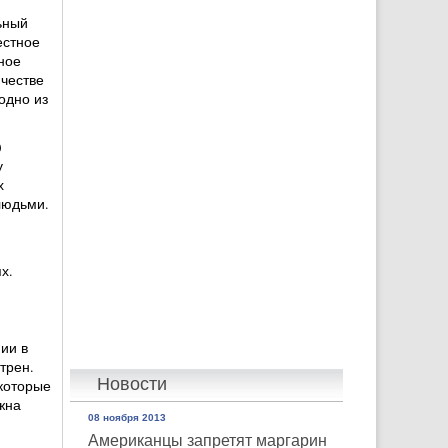
ьный
естное
ное
ичестве
одно из
)
у
х
людьми.
ях.
ии в
трен.
Новости
 которые
жна
08 ноября 2013
Американцы запретят маргарин