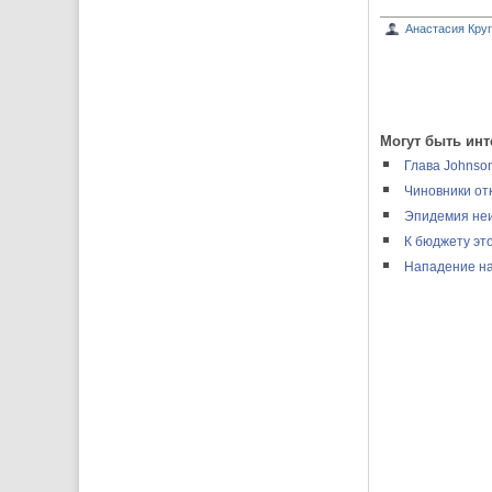
Анастасия Кру
Могут быть инт
Глава Johnson
Чиновники от
Эпидемия неи
К бюджету эт
Нападение на