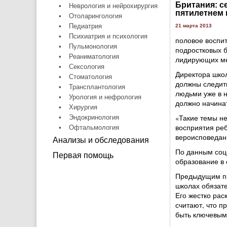
Британия: с
•
Неврология и нейрохирургия
пятилетнем 
•
Отоларингология
•
Педиатрия
21 марта 2013
•
Психиатрия и психология
половое воспит
•
Пульмонология
подростковых 
•
Реаниматология
лидирующих ме
•
Сексология
Директора школ
•
Стоматология
должны следить
•
Трансплантология
людьми уже в 
•
Урология и нефрология
должно начина
•
Хирургия
«Такие темы не
•
Эндокринология
восприятия ре
•
Офтальмология
вероисповедани
Анализы и обследования
По данным соц
Первая помощь
образование в 
Предыдущим пр
школах обязате
Его жестко рас
считают, что п
быть ключевым