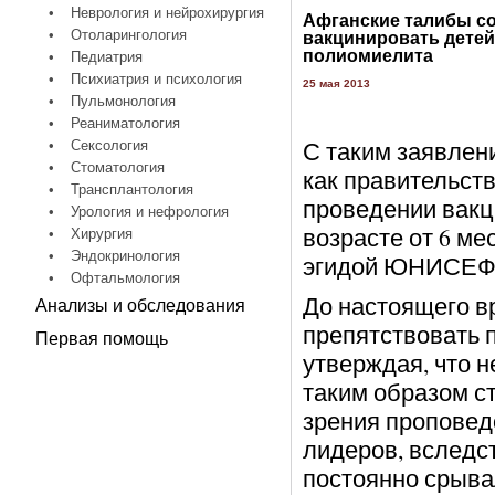
•
Неврология и нейрохирургия
Афганские талибы с
•
Отоларингология
вакцинировать детей
полиомиелита
•
Педиатрия
•
Психиатрия и психология
25 мая 2013
•
Пульмонология
•
Реаниматология
С таким заявлен
•
Сексология
•
Стоматология
как правительст
•
Трансплантология
проведении вакц
•
Урология и нефрология
возрасте от 6 ме
•
Хирургия
•
Эндокринология
эгидой ЮНИСЕФ,
•
Офтальмология
До настоящего в
Анализы и обследования
препятствовать 
Первая помощь
утверждая, что 
таким образом ст
зрения проповед
лидеров, вследс
постоянно срывал